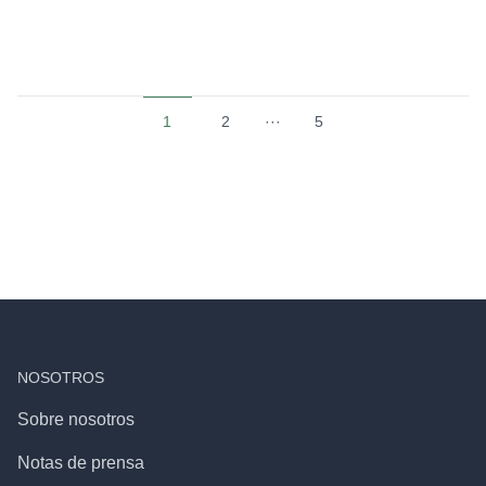
1
2
···
5
NOSOTROS
Sobre nosotros
Notas de prensa