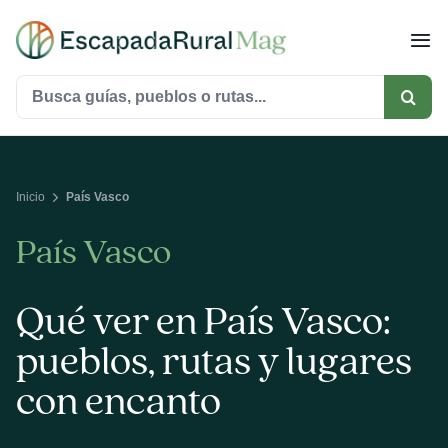
Saltar
al
contenido
Buscar:
Inicio
País Vasco
País Vasco
Qué ver en País Vasco:
pueblos, rutas y lugares
con encanto