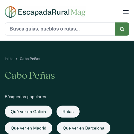
Saltar
al
contenido
Buscar:
Inicio
Cabo Peñas
Cabo Peñas
Búsquedas populares
Qué ver en Galicia
Rutas
Qué ver en Madrid
Qué ver en Barcelona