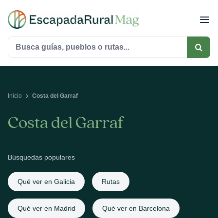
Saltar
al
contenido
Buscar:
Inicio
Costa del Garraf
Costa del Garraf
Búsquedas populares
Qué ver en Galicia
Rutas
Qué ver en Madrid
Qué ver en Barcelona