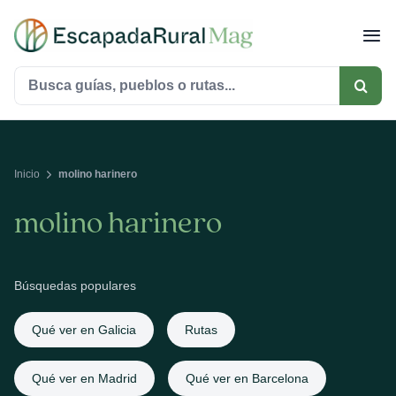
Saltar
al
contenido
Buscar:
Inicio
molino harinero
molino harinero
Búsquedas populares
Qué ver en Galicia
Rutas
Qué ver en Madrid
Qué ver en Barcelona