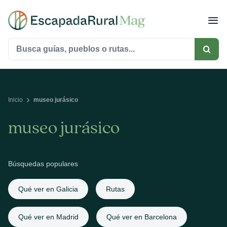
Saltar
al
contenido
Buscar:
Inicio
museo jurásico
museo jurásico
Búsquedas populares
Qué ver en Galicia
Rutas
Qué ver en Madrid
Qué ver en Barcelona