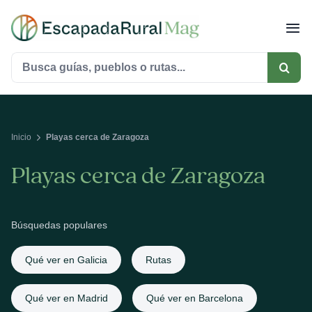
Saltar
al
contenido
Buscar:
Inicio
Playas cerca de Zaragoza
Playas cerca de Zaragoza
Búsquedas populares
Qué ver en Galicia
Rutas
Qué ver en Madrid
Qué ver en Barcelona