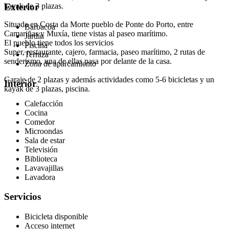
kayak de 3 plazas.
Exterior
Situada en Costa da Morte pueblo de Ponte do Porto, entre
Barbacoa
Camariñas y Muxía, tiene vistas al paseo marítimo.
Jardín
El pueblo tiene todos los servicios
Piscina
Super, restaurante, cajero, farmacia, paseo marítimo, 2 rutas de
Terraza
senderismo, una de ellas pasa por delante de la casa.
Zona de aparcamiento
Garaje de 2 plazas y además actividades como 5-6 bicicletas y un
Interior
kayak de 3 plazas, piscina.
Calefacción
Cocina
Comedor
Microondas
Sala de estar
Televisión
Biblioteca
Lavavajillas
Lavadora
Servicios
Bicicleta disponible
Acceso internet