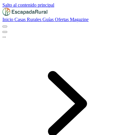
Salto al contenido principal
Inicio
Casas Rurales
Guías
Ofertas
Magazine
...