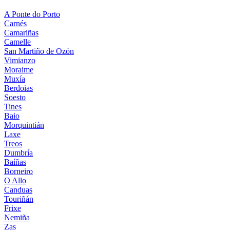
A Ponte do Porto
Carnés
Camariñas
Camelle
San Martiño de Ozón
Vimianzo
Moraime
Muxía
Berdoias
Soesto
Tines
Baio
Morquintián
Laxe
Treos
Dumbría
Baíñas
Borneiro
O Allo
Canduas
Touriñán
Frixe
Nemiña
Zas