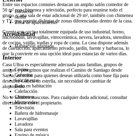
Entre sus espacios comunes destacan un amplio salón comedor de
50 m² con chimenea y televisión, perfecto para reunirse todo el
Barbacoa
grupo, y una sala de estar adicional de 29 m², también con chimenea
Jardín
y TV, que permite disfrutar de zonas diferenciadas dentro de la casa.
Zona de aparcamiento
Cuenta con cocina totalmente equipada de uso industrial, horno,
Accesibilidad
microondas, lavavajillas, vitrocerámica, nevera, lavadora, utensilios
de cocina, vajilla, toallas y ropa de cama. La casa dispone además
Habitación adaptada
de calefacción, aparcamiento privado, jardín, fuente y barbacoa, lo
que la convierte en una opción ideal para estancias de varios días.
Interior
Casa Ulloa es especialmente adecuada para familias, grupos de
Cocina
amigos y peregrinos que realizan el Camino de Santiago desde
Comedor
Sarria, así como para quienes desean utilizarla como base fija para
Sala de estar
descubrir Galicia en estrella, sin necesidad de cambiar de
Baño en habitación
alojamiento.
Calefacción
Chimenea
No se admiten mascotas. Para cualquier duda adicional, consultar
Microondas
directamente con el propietario.
Televisión
Bañera de hidromasaje
Lavavajillas
Lavadora
Sala para eventos
Equipo de música