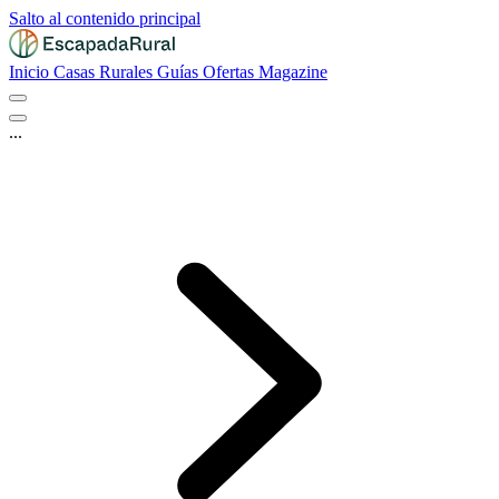
Salto al contenido principal
Inicio
Casas Rurales
Guías
Ofertas
Magazine
...