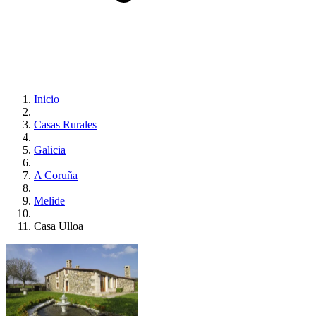
Inicio
Casas Rurales
Galicia
A Coruña
Melide
Casa Ulloa