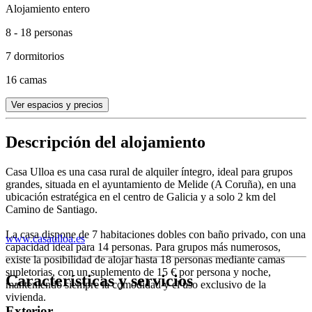
Alojamiento entero
8 - 18 personas
7 dormitorios
16 camas
Ver espacios y precios
Descripción del alojamiento
Casa Ulloa es una casa rural de alquiler íntegro, ideal para grupos
grandes, situada en el ayuntamiento de Melide (A Coruña), en una
ubicación estratégica en el centro de Galicia y a solo 2 km del
Camino de Santiago.
La casa dispone de 7 habitaciones dobles con baño privado, con una
www.casaulloa.es
capacidad ideal para 14 personas. Para grupos más numerosos,
existe la posibilidad de alojar hasta 18 personas mediante camas
supletorias, con un suplemento de 15 € por persona y noche,
Características y servicios
manteniendo siempre la comodidad y el uso exclusivo de la
vivienda.
Exterior