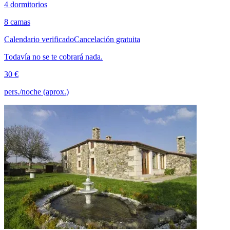
4 dormitorios
8 camas
Calendario verificado
Cancelación gratuita
Todavía no se te cobrará nada.
30 €
pers./noche (aprox.)