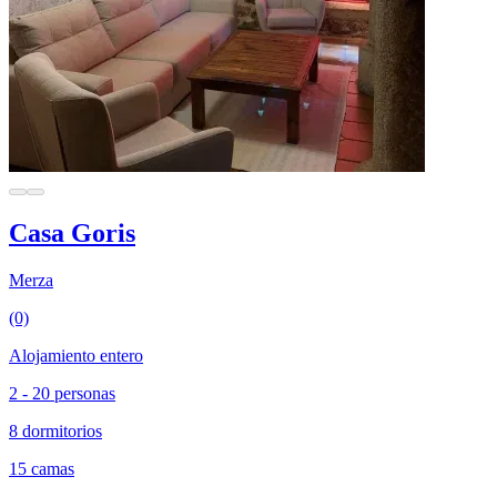
Casa Goris
Merza
(0)
Alojamiento entero
2 - 20 personas
8 dormitorios
15 camas