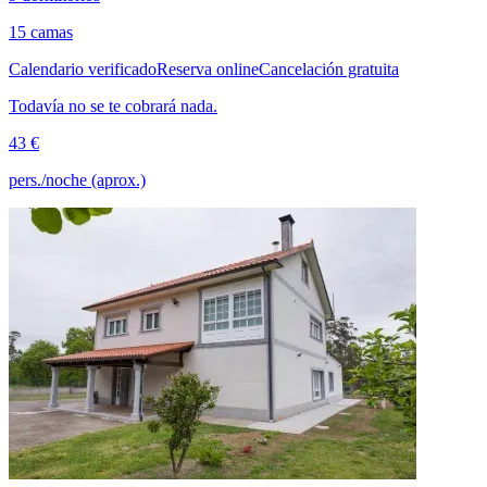
15 camas
Calendario verificado
Reserva online
Cancelación gratuita
Todavía no se te cobrará nada.
43 €
pers./noche (aprox.)