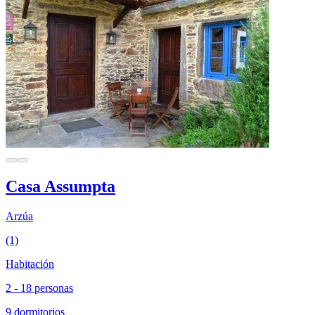
Casa Assumpta
Arzúa
(1)
Habitación
2 - 18 personas
9 dormitorios