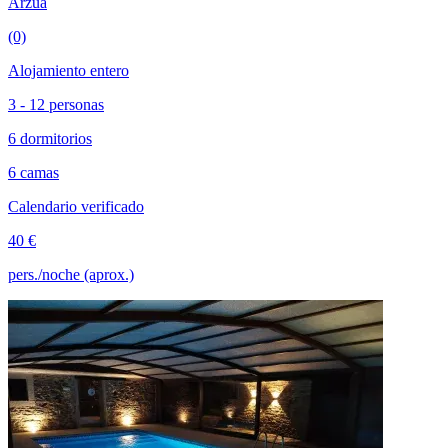
Arzúa
(0)
Alojamiento entero
3 - 12 personas
6 dormitorios
6 camas
Calendario verificado
40 €
pers./noche (aprox.)