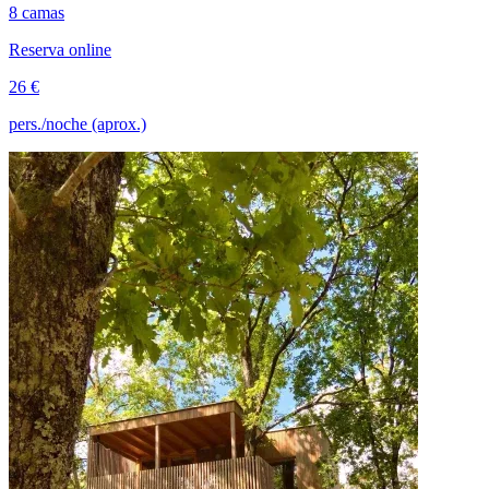
8 camas
Reserva online
26 €
pers./noche (aprox.)