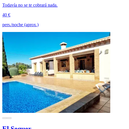
Todavía no se te cobrará nada.
40 €
pers./noche (aprox.)
El Sequer