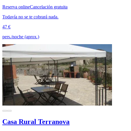
Reserva online
Cancelación gratuita
Todavía no se te cobrará nada.
47 €
pers./noche (aprox.)
Casa Rural Terranova