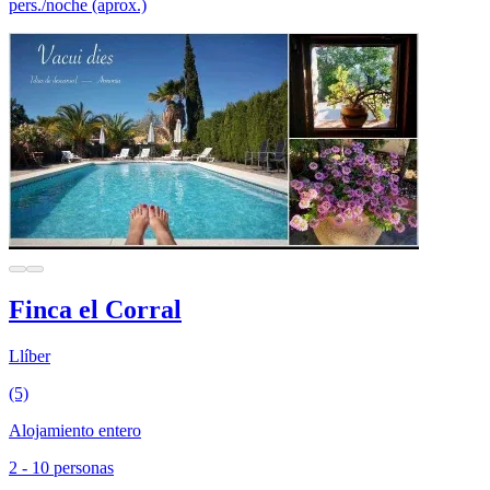
pers./noche (aprox.)
Finca el Corral
Llíber
(5)
Alojamiento entero
2 - 10 personas