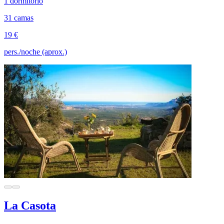
1 dormitorio
31 camas
19 €
pers./noche (aprox.)
La Casota