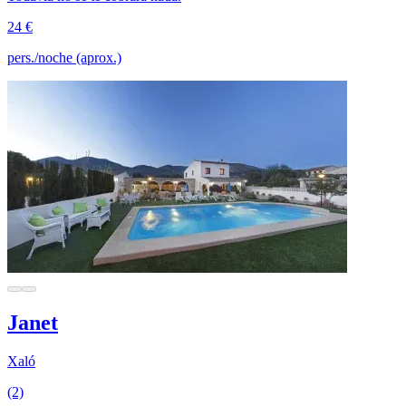
24 €
pers./noche (aprox.)
Janet
Xaló
(2)