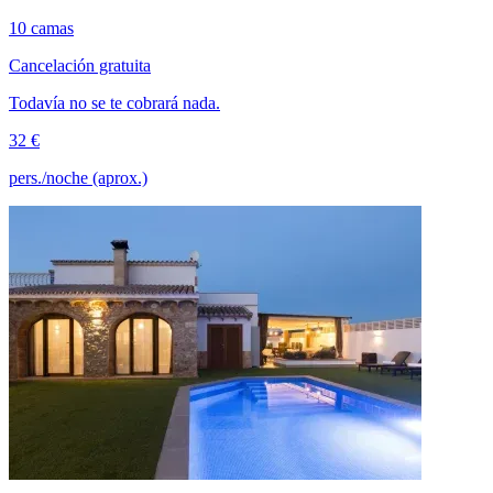
10 camas
Cancelación gratuita
Todavía no se te cobrará nada.
32 €
pers./noche (aprox.)