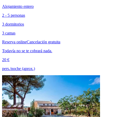
Alojamiento entero
2 - 5 personas
3 dormitorios
3 camas
Reserva online
Cancelación gratuita
Todavía no se te cobrará nada.
20 €
pers./noche (aprox.)