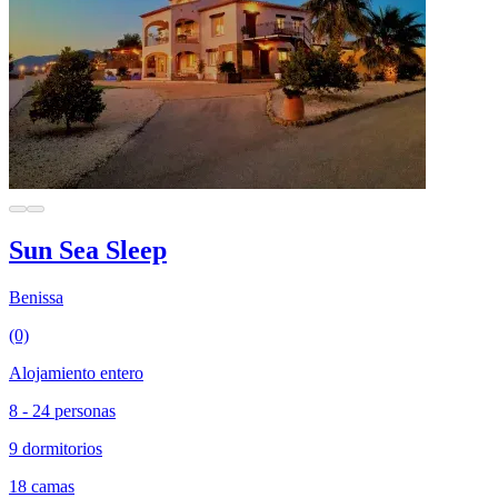
Sun Sea Sleep
Benissa
(0)
Alojamiento entero
8 - 24 personas
9 dormitorios
18 camas