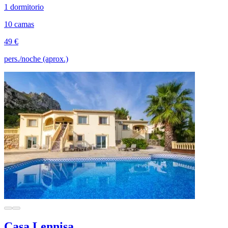
1 dormitorio
10 camas
49 €
pers./noche (aprox.)
Casa Lennisa