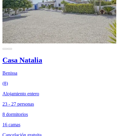
Casa Natalia
Benissa
(8)
Alojamiento entero
23 - 27 personas
8 dormitorios
16 camas
Cancelación gratuita