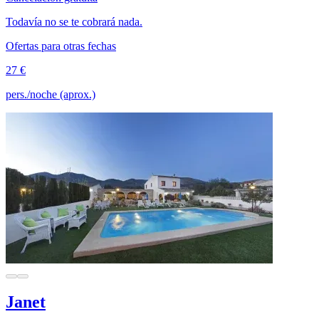
Todavía no se te cobrará nada.
Ofertas para otras fechas
27 €
pers./noche (aprox.)
Janet