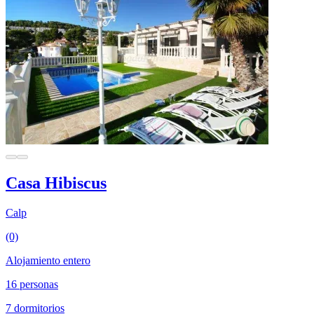
Casa Hibiscus
Calp
(0)
Alojamiento entero
16 personas
7 dormitorios