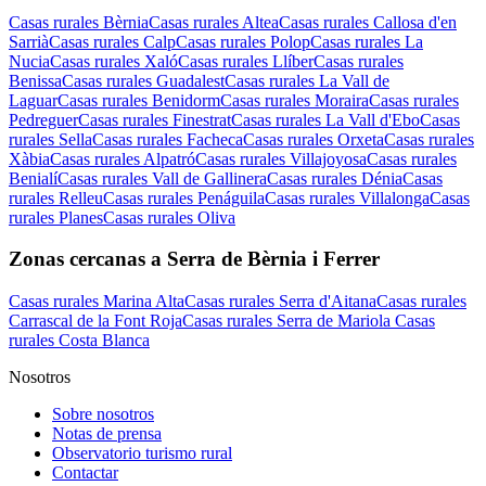
Casas rurales Bèrnia
Casas rurales Altea
Casas rurales Callosa d'en
Sarrià
Casas rurales Calp
Casas rurales Polop
Casas rurales La
Nucia
Casas rurales Xaló
Casas rurales Llíber
Casas rurales
Benissa
Casas rurales Guadalest
Casas rurales La Vall de
Laguar
Casas rurales Benidorm
Casas rurales Moraira
Casas rurales
Pedreguer
Casas rurales Finestrat
Casas rurales La Vall d'Ebo
Casas
rurales Sella
Casas rurales Facheca
Casas rurales Orxeta
Casas rurales
Xàbia
Casas rurales Alpatró
Casas rurales Villajoyosa
Casas rurales
Benialí
Casas rurales Vall de Gallinera
Casas rurales Dénia
Casas
rurales Relleu
Casas rurales Penáguila
Casas rurales Villalonga
Casas
rurales Planes
Casas rurales Oliva
Zonas cercanas a Serra de Bèrnia i Ferrer
Casas rurales Marina Alta
Casas rurales Serra d'Aitana
Casas rurales
Carrascal de la Font Roja
Casas rurales Serra de Mariola
Casas
rurales Costa Blanca
Nosotros
Sobre nosotros
Notas de prensa
Observatorio turismo rural
Contactar