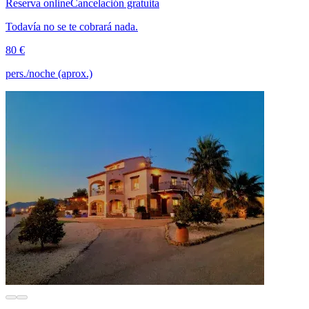
Reserva online
Cancelación gratuita
Todavía no se te cobrará nada.
80 €
pers./noche (aprox.)