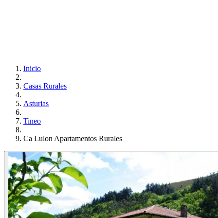
Inicio
Casas Rurales
Asturias
Tineo
Ca Lulon Apartamentos Rurales