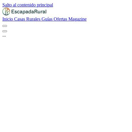
Salto al contenido principal
Inicio
Casas Rurales
Guías
Ofertas
Magazine
...