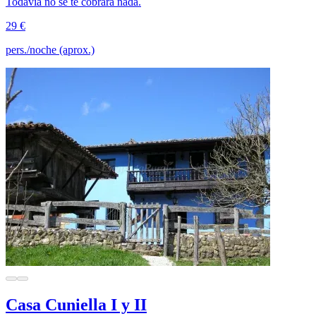
Todavía no se te cobrará nada.
29 €
pers./noche (aprox.)
Casa Cuniella I y II