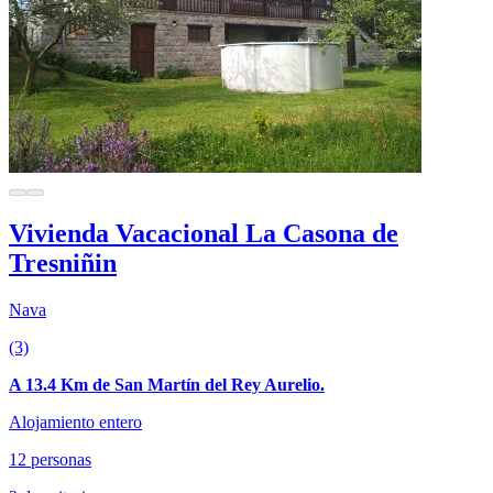
Vivienda Vacacional La Casona de
Tresniñin
Nava
(3)
A 13.4 Km de San Martín del Rey Aurelio.
Alojamiento entero
12 personas