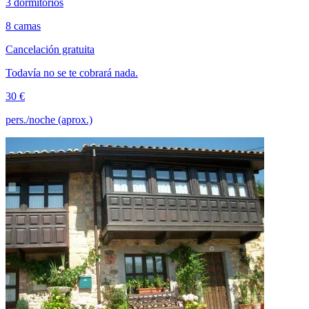
3 dormitorios
8 camas
Cancelación gratuita
Todavía no se te cobrará nada.
30 €
pers./noche (aprox.)