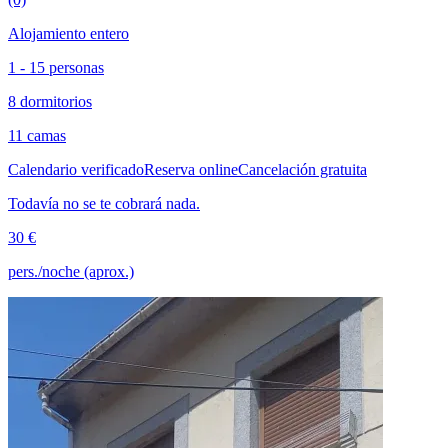
Alojamiento entero
1 - 15 personas
8 dormitorios
11 camas
Calendario verificado
Reserva online
Cancelación gratuita
Todavía no se te cobrará nada.
30 €
pers./noche (aprox.)