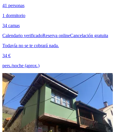
41 personas
1 dormitorio
34 camas
Calendario verificado
Reserva online
Cancelación gratuita
Todavía no se te cobrará nada.
34 €
pers./noche (aprox.)