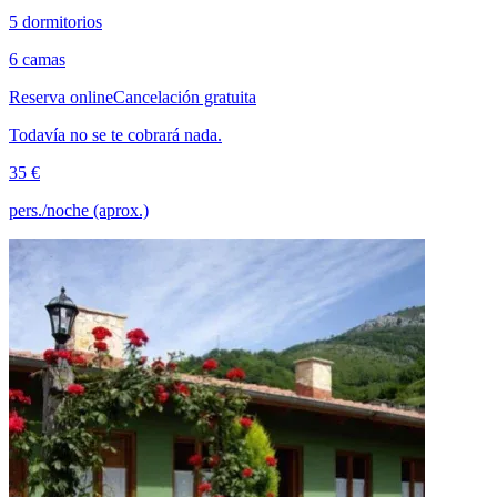
5 dormitorios
6 camas
Reserva online
Cancelación gratuita
Todavía no se te cobrará nada.
35 €
pers./noche (aprox.)