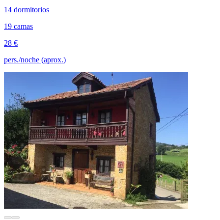
14 dormitorios
19 camas
28 €
pers./noche (aprox.)