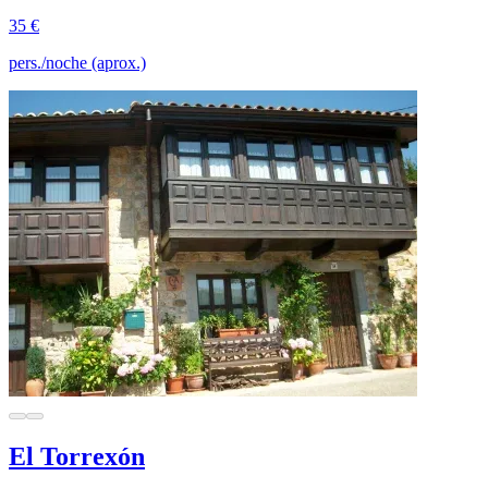
35 €
pers./noche (aprox.)
El Torrexón