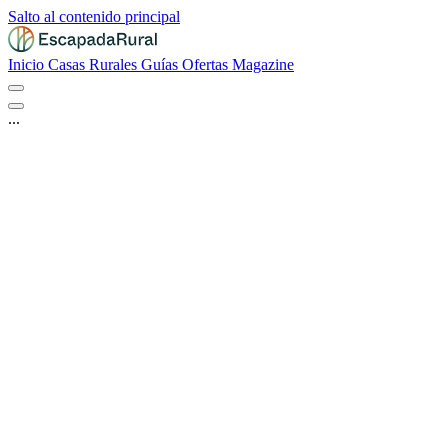
Salto al contenido principal
Inicio
Casas Rurales
Guías
Ofertas
Magazine
...