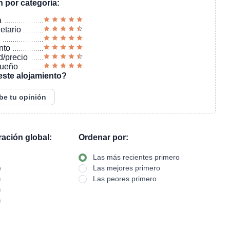
n por categoría:
a
ietario
nto
d/precio
sueño
este alojamiento?
be tu opinión
oración global:
Ordenar por:
Las más recientes primero
)
Las mejores primero
)
Las peores primero
)
)