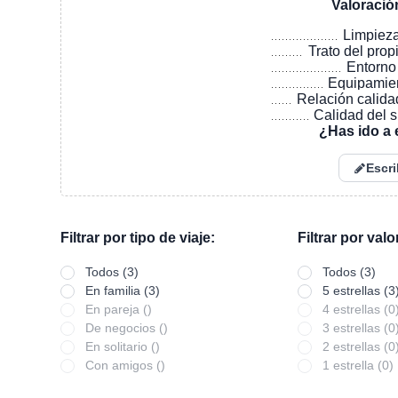
Valoració
Limpiez
Trato del prop
Entorno
Equipamie
Relación calida
Calidad del 
¿Has ido a 
Escri
Filtrar por tipo de viaje:
Filtrar por val
Todos (3)
Todos (3)
En familia (3)
5 estrellas (3
En pareja ()
4 estrellas (0
De negocios ()
3 estrellas (0
En solitario ()
2 estrellas (0
Con amigos ()
1 estrella (0)