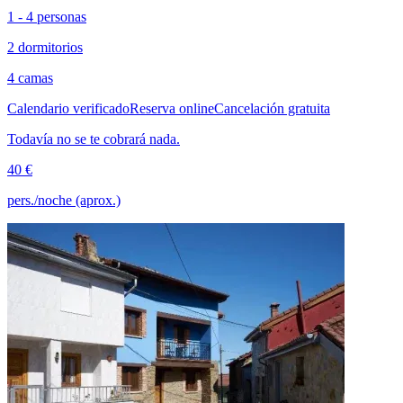
1 - 4 personas
2 dormitorios
4 camas
Calendario verificado
Reserva online
Cancelación gratuita
Todavía no se te cobrará nada.
40 €
pers./noche (aprox.)