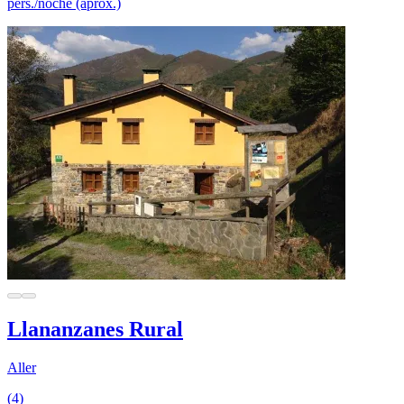
pers./noche (aprox.)
Llananzanes Rural
Aller
(4)