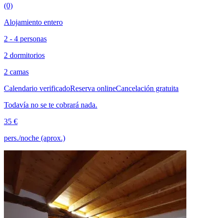
(0)
Alojamiento entero
2 - 4 personas
2 dormitorios
2 camas
Calendario verificado
Reserva online
Cancelación gratuita
Todavía no se te cobrará nada.
35 €
pers./noche (aprox.)