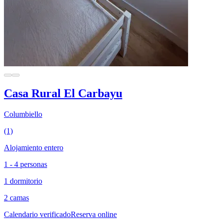
Casa Rural El Carbayu
Columbiello
(1)
Alojamiento entero
1 - 4 personas
1 dormitorio
2 camas
Calendario verificado
Reserva online