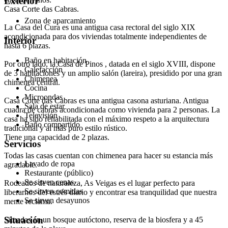
Exterior
Casa Corte das Cabras.
Zona de aparcamiento
La Casa del Cura es una antigua casa rectoral del siglo XIX
acondicionada para dos viviendas totalmente independientes de
Interior
hasta 6 plazas.
Baño en habitación
Por otro lado, la Casa de Pinos , datada en el siglo XVIII, dispone
Calefacción
de 3 habitaciones y un amplio salón (lareira), presidido por una gran
Chimenea
chimenea central.
Cocina
Microondas
Casa Corte das Cabras es una antigua casona asturiana. Antigua
Sala de estar
cuadra de cabras acondicionada como vivienda para 2 personas. La
Televisión
casa ha sido rehabilitada con el máximo respeto a la arquitectura
Baño compartido
tradicional y al más puro estilo rústico.
Tiene una capacidad de 2 plazas.
Servicios
Todas las casas cuentan con chimenea para hacer su estancia más
Lavado de ropa
agradable.
Restaurante (público)
Se sirven cenas
Rodeados de naturaleza, As Veigas es el lugar perfecto para
Se sirven comidas
liberarnos del estrés diario y encontrar esa tranquilidad que nuestra
Se sirven desayunos
mente reclama.
Situación
Situadas en un bosque autóctono, reserva de la biosfera y a 45