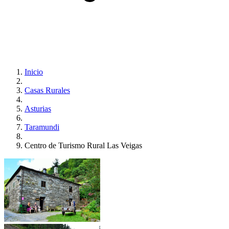
Inicio
Casas Rurales
Asturias
Taramundi
Centro de Turismo Rural Las Veigas