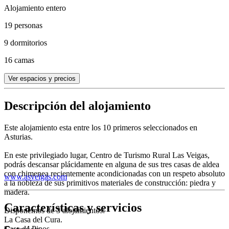
Alojamiento entero
19 personas
9 dormitorios
16 camas
Ver espacios y precios
Descripción del alojamiento
Este alojamiento esta entre los 10 primeros seleccionados en
Asturias.
En este privilegiado lugar, Centro de Turismo Rural Las Veigas,
podrás descansar plácidamente en alguna de sus tres casas de aldea
con chimenea recientemente acondicionadas con un respeto absoluto
www.asveigas.com
a la nobleza de sus primitivos materiales de construcción: piedra y
madera.
Características y servicios
Disponemos de 3 alojamientos:
La Casa del Cura.
Casa de Pinos.