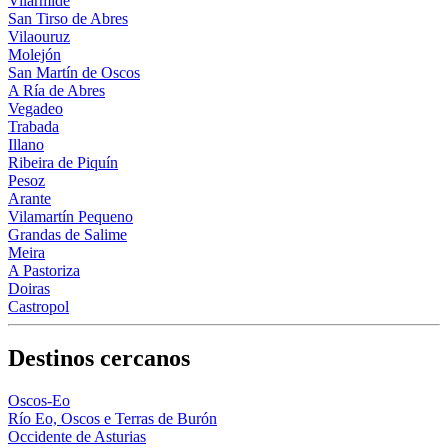
Vilarmide
San Tirso de Abres
Vilaouruz
Molejón
San Martín de Oscos
A Ría de Abres
Vegadeo
Trabada
Illano
Ribeira de Piquín
Pesoz
Arante
Vilamartín Pequeno
Grandas de Salime
Meira
A Pastoriza
Doiras
Castropol
Destinos cercanos
Oscos-Eo
Río Eo, Oscos e Terras de Burón
Occidente de Asturias