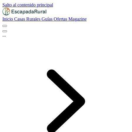
Salto al contenido principal
Inicio
Casas Rurales
Guías
Ofertas
Magazine
...