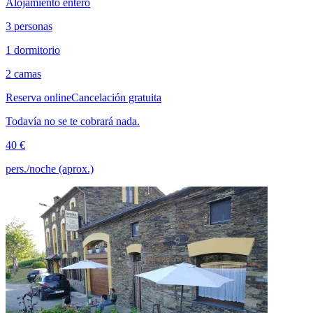
Alojamiento entero
3 personas
1 dormitorio
2 camas
Reserva online
Cancelación gratuita
Todavía no se te cobrará nada.
40 €
pers./noche (aprox.)