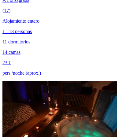
A Fonsagrada
(17)
Alojamiento entero
1 - 18 personas
11 dormitorios
14 camas
23 €
pers./noche (aprox.)