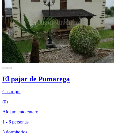
El pajar de Pumarega
Castropol
(0)
Alojamiento entero
1 - 6 personas
3 dormitorios