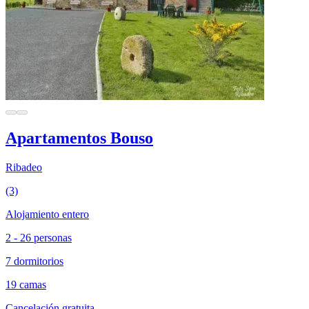
Apartamentos Bouso
Ribadeo
(3)
Alojamiento entero
2 - 26 personas
7 dormitorios
19 camas
Cancelación gratuita