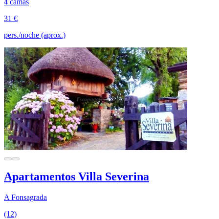
4 camas
31 €
pers./noche (aprox.)
Apartamentos Villa Severina
A Fonsagrada
(12)