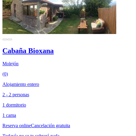
Cabaña Bioxana
Molejón
(0)
Alojamiento entero
2 - 2 personas
1 dormitorio
1 cama
Reserva online
Cancelación gratuita
Todavía no se te cobrará nada.