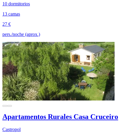
10 dormitorios
13 camas
27 €
pers./noche (aprox.)
Apartamentos Rurales Casa Cruceiro
Castropol