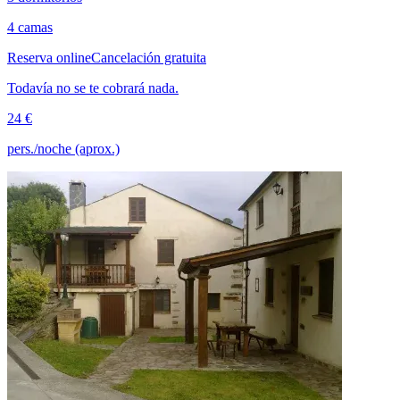
4 camas
Reserva online
Cancelación gratuita
Todavía no se te cobrará nada.
24 €
pers./noche (aprox.)