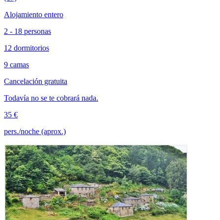
Alojamiento entero
2 - 18 personas
12 dormitorios
9 camas
Cancelación gratuita
Todavía no se te cobrará nada.
35 €
pers./noche (aprox.)