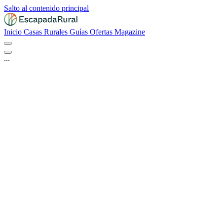
Salto al contenido principal
Inicio
Casas Rurales
Guías
Ofertas
Magazine
...