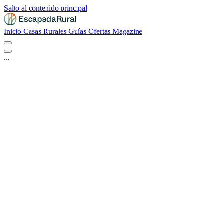
Salto al contenido principal
Inicio
Casas Rurales
Guías
Ofertas
Magazine
...