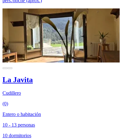
pers./noche (aprox.)
La Javita
Cudillero
(0)
Entero o habitación
10 - 13 personas
10 dormitorios