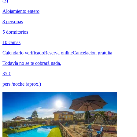
(3)
Alojamiento entero
8 personas
5 dormitorios
10 camas
Calendario verificado
Reserva online
Cancelación gratuita
Todavía no se te cobrará nada.
35 €
pers./noche (aprox.)