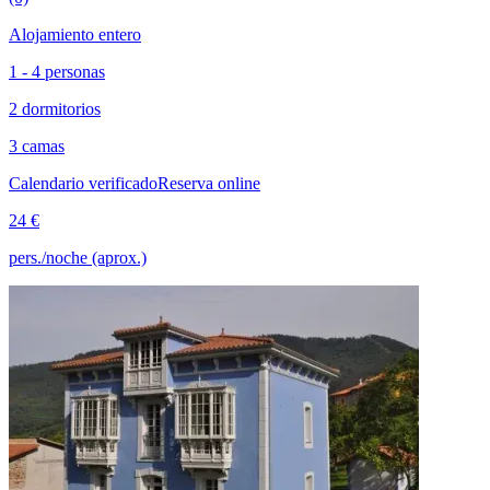
Alojamiento entero
1 - 4 personas
2 dormitorios
3 camas
Calendario verificado
Reserva online
24 €
pers./noche (aprox.)