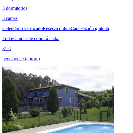
3 dormitorios
3 camas
Calendario verificado
Reserva online
Cancelación gratuita
Todavía no se te cobrará nada.
31 €
pers./noche (aprox.)