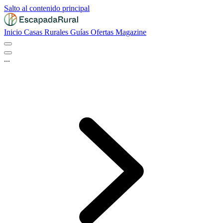
Salto al contenido principal
Inicio
Casas Rurales
Guías
Ofertas
Magazine
...