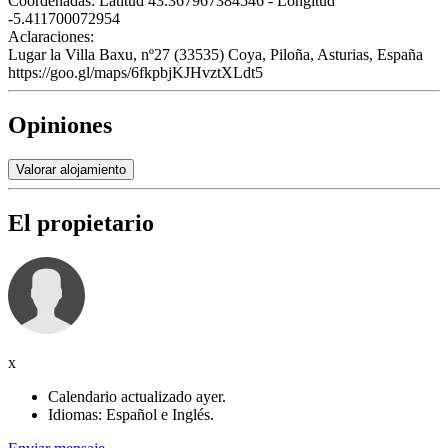
Coordenadas:
Latitud 43.367967384546 - Longitud
-5.411700072954
Aclaraciones:
Lugar la Villa Baxu, nº27 (33535) Coya, Piloña, Asturias, España
https://goo.gl/maps/6fkpbjKJHvztXLdt5
Opiniones
Valorar alojamiento
El propietario
x
Calendario actualizado ayer.
Idiomas: Español e Inglés.