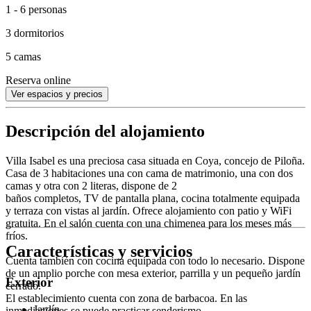
1 - 6 personas
3 dormitorios
5 camas
Reserva online
Ver espacios y precios
Descripción del alojamiento
Villa Isabel es una preciosa casa situada en Coya, concejo de Piloña.
Casa de 3 habitaciones una con cama de matrimonio, una con dos
camas y otra con 2 literas, dispone de 2
baños completos, TV de pantalla plana, cocina totalmente equipada
y terraza con vistas al jardín. Ofrece alojamiento con patio y WiFi
gratuita. En el salón cuenta con una chimenea para los meses más
fríos.
Características y servicios
Cuenta también con cocina equipada con todo lo necesario. Dispone
de un amplio porche con mesa exterior, parrilla y un pequeño jardín
Exterior
cerrado.
El establecimiento cuenta con zona de barbacoa. En las
Jardín
inmediaciones se puede practicar senderismo.