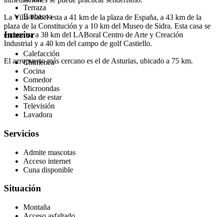
Terraza
Barbacoa
La Villa Isabel esta a 41 km de la plaza de España, a 43 km de la
plaza de la Constitución y a 10 km del Museo de Sidra. Esta casa se
Interior
encuentra a 38 km del LABoral Centro de Arte y Creación
Industrial y a 40 km del campo de golf Castiello.
Calefacción
El aeropuerto más cercano es el de Asturias, ubicado a 75 km.
Chimenea
Cocina
Comedor
Microondas
Sala de estar
Televisión
Lavadora
Servicios
Admite mascotas
Acceso internet
Cuna disponible
Situación
Montaña
Acceso asfaltado