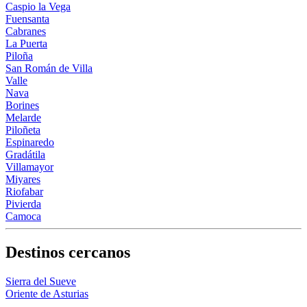
Caspio la Vega
Fuensanta
Cabranes
La Puerta
Piloña
San Román de Villa
Valle
Nava
Borines
Melarde
Piloñeta
Espinaredo
Gradátila
Villamayor
Miyares
Riofabar
Pivierda
Camoca
Destinos cercanos
Sierra del Sueve
Oriente de Asturias