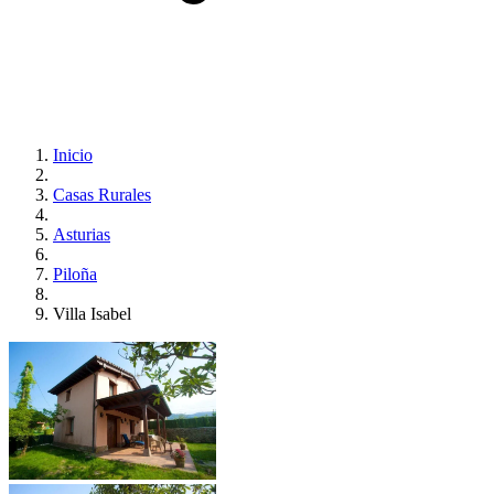
Inicio
Casas Rurales
Asturias
Piloña
Villa Isabel