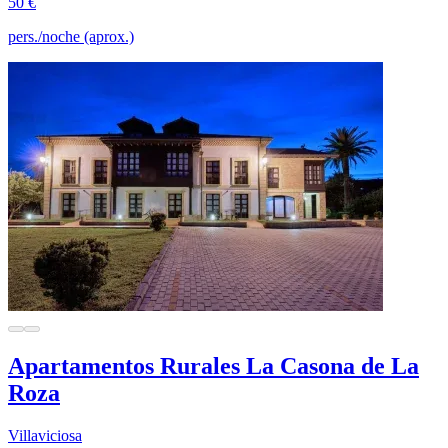
50 €
pers./noche (aprox.)
Apartamentos Rurales La Casona de La
Roza
Villaviciosa