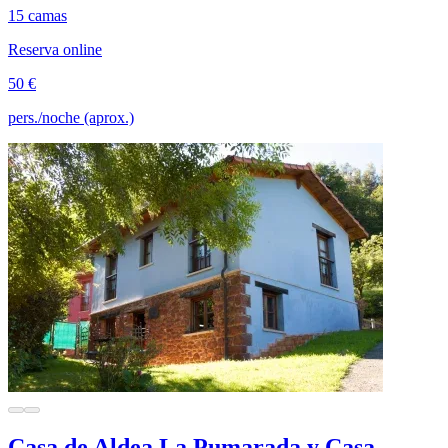
15 camas
Reserva online
50 €
pers./noche (aprox.)
Casa de Aldea La Pumarada y Casa