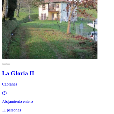
La Gloria II
Cabranes
(3)
Alojamiento entero
11 personas