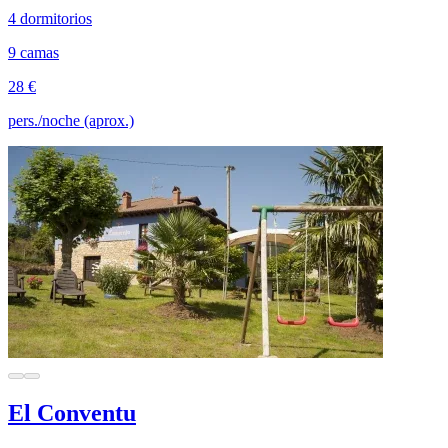
4 dormitorios
9 camas
28 €
pers./noche (aprox.)
El Conventu