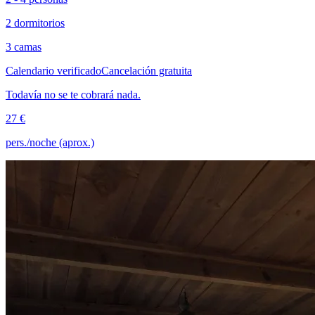
2 dormitorios
3 camas
Calendario verificado
Cancelación gratuita
Todavía no se te cobrará nada.
27 €
pers./noche (aprox.)