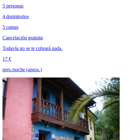
5 personas
4 dormitorios
5 camas
Cancelación gratuita
Todavía no se te cobrará nada.
17 €
pers./noche (aprox.)