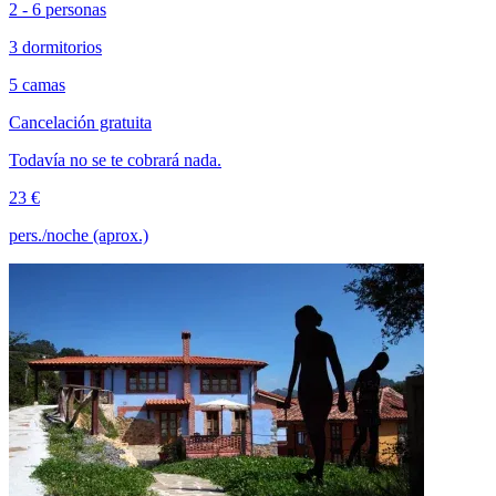
2 - 6 personas
3 dormitorios
5 camas
Cancelación gratuita
Todavía no se te cobrará nada.
23 €
pers./noche (aprox.)