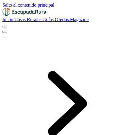
Salto al contenido principal
Inicio
Casas Rurales
Guías
Ofertas
Magazine
...