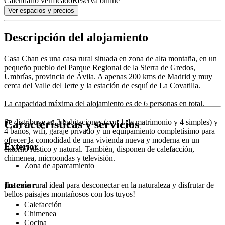
Calendario verificado
Reserva online
Ver espacios y precios
Descripción del alojamiento
Casa Chan es una casa rural situada en zona de alta montaña, en un
pequeño pueblo del Parque Regional de la Sierra de Gredos,
Umbrías, provincia de Ávila. A apenas 200 kms de Madrid y muy
cerca del Valle del Jerte y la estación de esquí de La Covatilla.
La capacidad máxima del alojamiento es de 6 personas en total.
Características y servicios
Se distribuye en 3 habitaciones (con 1 de matrimonio y 4 simples) y
4 baños, wifi, garaje privado y un equipamiento completísimo para
ofrecer la comodidad de una vivienda nueva y moderna en un
Exterior
entorno rústico y natural. También, disponen de calefacción,
chimenea, microondas y televisión.
Zona de aparcamiento
Interior
¡La casa rural ideal para desconectar en la naturaleza y disfrutar de
bellos paisajes montañosos con los tuyos!
Calefacción
Chimenea
Cocina