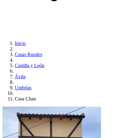
Inicio
Casas Rurales
Castilla y León
Ávila
Umbrías
Casa Chan