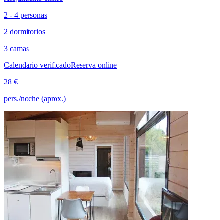
2 - 4 personas
2 dormitorios
3 camas
Calendario verificado
Reserva online
28 €
pers./noche (aprox.)