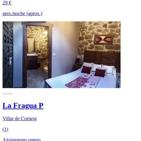
29 €
pers./noche (aprox.)
La Fragua P
Villar de Corneja
(1)
Alojamiento entero