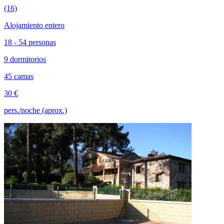
(16)
Alojamiento entero
18 - 54 personas
9 dormitorios
45 camas
30 €
pers./noche (aprox.)