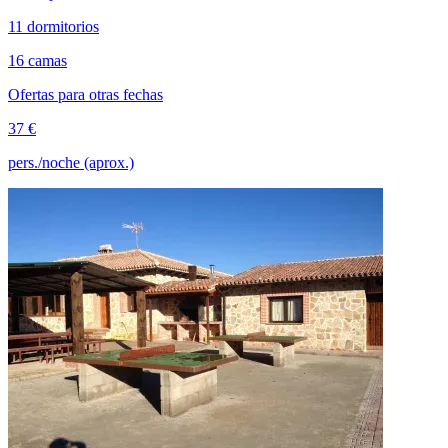
11 dormitorios
16 camas
Ofertas para otras fechas
37 €
pers./noche (aprox.)