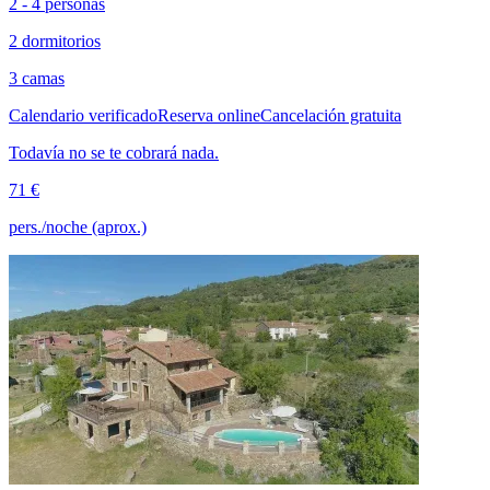
2 - 4 personas
2 dormitorios
3 camas
Calendario verificado
Reserva online
Cancelación gratuita
Todavía no se te cobrará nada.
71 €
pers./noche (aprox.)