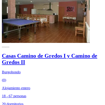
Casas Camino de Gredos I y Camino de
Gredos II
Burgohondo
(0)
Alojamiento entero
18 - 67 personas
20 dormitorios