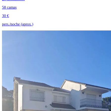
58 camas
30 €
pers./noche (aprox.)