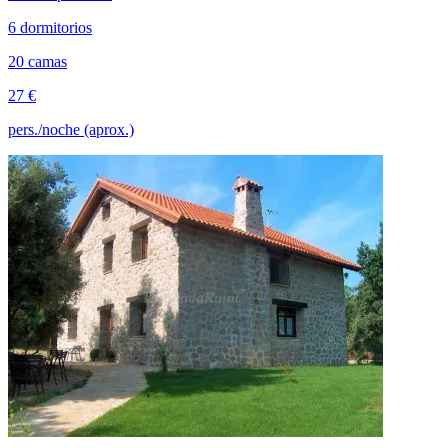
6 dormitorios
20 camas
27 €
pers./noche (aprox.)