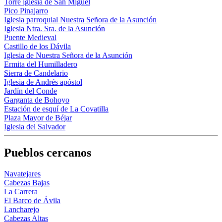
Torre iglesia de San Miguel
Pico Pinajarro
Iglesia parroquial Nuestra Señora de la Asunción
Iglesia Ntra. Sra. de la Asunción
Puente Medieval
Castillo de los Dávila
Iglesia de Nuestra Señora de la Asunción
Ermita del Humilladero
Sierra de Candelario
Iglesia de Andrés apóstol
Jardín del Conde
Garganta de Bohoyo
Estación de esquí de La Covatilla
Plaza Mayor de Béjar
Iglesia del Salvador
Pueblos cercanos
Navatejares
Cabezas Bajas
La Carrera
El Barco de Ávila
Lancharejo
Cabezas Altas