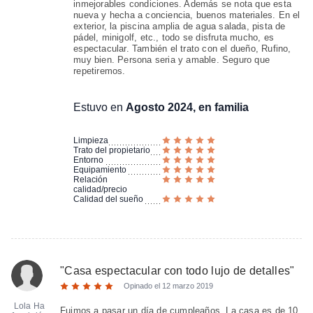
inmejorables condiciones. Además se nota que esta
nueva y hecha a conciencia, buenos materiales. En el
exterior, la piscina amplia de agua salada, pista de
pádel, minigolf, etc., todo se disfruta mucho, es
espectacular. También el trato con el dueño, Rufino,
muy bien. Persona seria y amable. Seguro que
repetiremos.
Estuvo en
Agosto 2024, en familia
Limpieza
Trato del propietario
Entorno
Equipamiento
Relación
calidad/precio
Calidad del sueño
"
Casa espectacular con todo lujo de detalles
"
Opinado el
12 marzo 2019
Lola Ha
Fuimos a pasar un día de cumpleaños. La.casa es de 10.