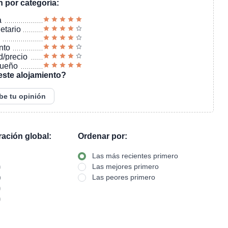
n por categoría:
a
ietario
nto
d/precio
sueño
este alojamiento?
be tu opinión
oración global:
Ordenar por:
Las más recientes primero
)
Las mejores primero
)
Las peores primero
)
)