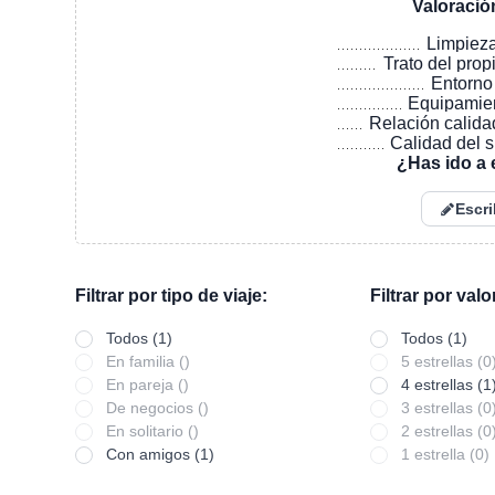
Valoració
Limpiez
Trato del prop
Entorno
Equipamie
Relación calida
Calidad del 
¿Has ido a 
Escri
Filtrar por tipo de viaje:
Filtrar por val
Todos (1)
Todos (1)
En familia ()
5 estrellas (0
En pareja ()
4 estrellas (1
De negocios ()
3 estrellas (0
En solitario ()
2 estrellas (0
Con amigos (1)
1 estrella (0)