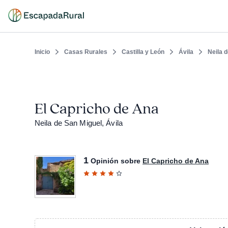
Inicio
Casas Rurales
Castilla y León
Ávila
Neila 
El Capricho de Ana
Neila de San Miguel, Ávila
1
Opinión sobre
El Capricho de Ana