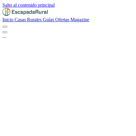
Salto al contenido principal
Inicio
Casas Rurales
Guías
Ofertas
Magazine
...