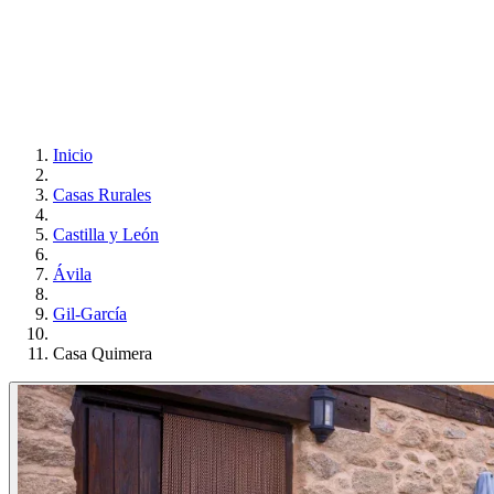
Inicio
Casas Rurales
Castilla y León
Ávila
Gil-García
Casa Quimera