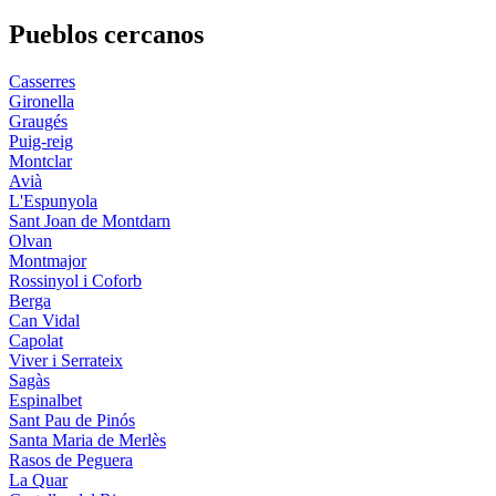
Pueblos cercanos
Casserres
Gironella
Graugés
Puig-reig
Montclar
Avià
L'Espunyola
Sant Joan de Montdarn
Olvan
Montmajor
Rossinyol i Coforb
Berga
Can Vidal
Capolat
Viver i Serrateix
Sagàs
Espinalbet
Sant Pau de Pinós
Santa Maria de Merlès
Rasos de Peguera
La Quar