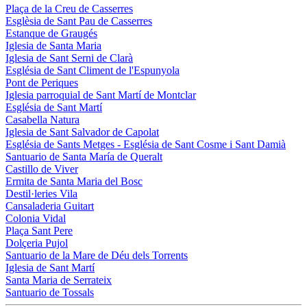
Plaça de la Creu de Casserres
Esglèsia de Sant Pau de Casserres
Estanque de Graugés
Iglesia de Santa Maria
Iglesia de Sant Serni de Clarà
Església de Sant Climent de l'Espunyola
Pont de Periques
Iglesia parroquial de Sant Martí de Montclar
Església de Sant Martí
Casabella Natura
Iglesia de Sant Salvador de Capolat
Església de Sants Metges - Església de Sant Cosme i Sant Damià
Santuario de Santa María de Queralt
Castillo de Viver
Ermita de Santa Maria del Bosc
Destil·leries Vila
Cansaladeria Guitart
Colonia Vidal
Plaça Sant Pere
Dolçeria Pujol
Santuario de la Mare de Déu dels Torrents
Iglesia de Sant Martí
Santa Maria de Serrateix
Santuario de Tossals