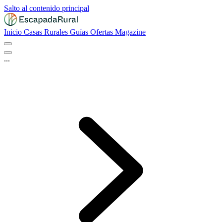
Salto al contenido principal
Inicio
Casas Rurales
Guías
Ofertas
Magazine
...