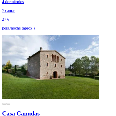
4 dormitorios
7 camas
27 €
pers./noche (aprox.)
Casa Canudas