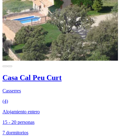
Casa Cal Peu Curt
Casserres
(4)
Alojamiento entero
15 - 20 personas
7 dormitorios