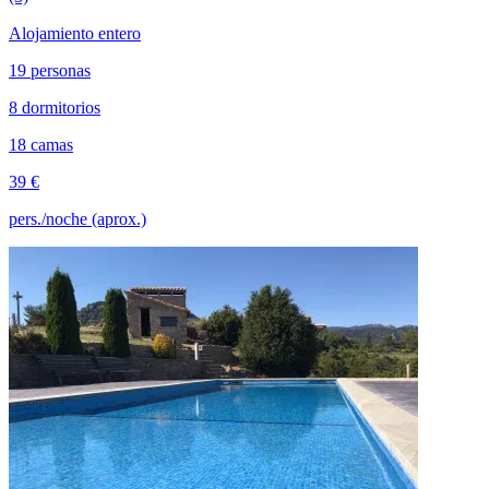
Alojamiento entero
19 personas
8 dormitorios
18 camas
39 €
pers./noche (aprox.)