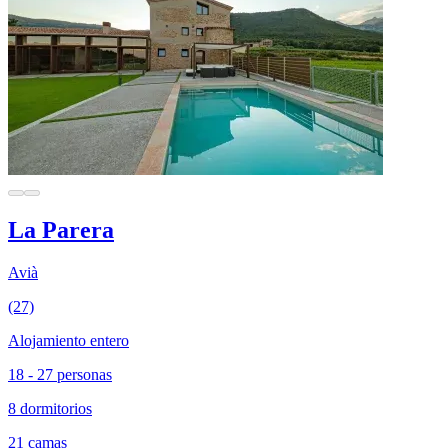
La Parera
Avià
(27)
Alojamiento entero
18 - 27 personas
8 dormitorios
21 camas