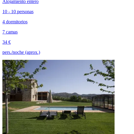
Alojamiento entero
10 - 10 personas
4 dormitorios
7 camas
34 €
pers./noche (aprox.)