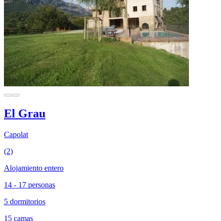
El Grau
Capolat
(2)
Alojamiento entero
14 - 17 personas
5 dormitorios
15 camas