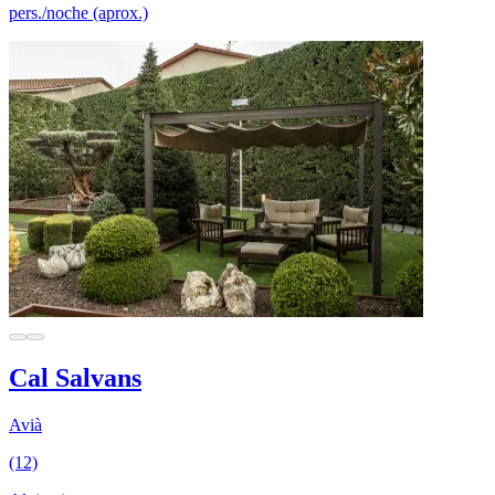
pers./noche (aprox.)
Cal Salvans
Avià
(12)