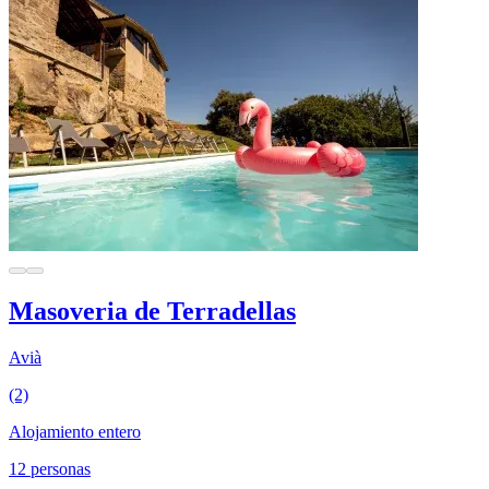
Masoveria de Terradellas
Avià
(2)
Alojamiento entero
12 personas