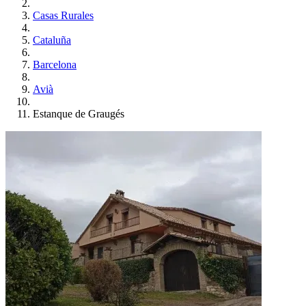
Casas Rurales
Cataluña
Barcelona
Avià
Estanque de Graugés