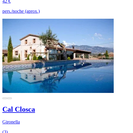
42 €
pers./noche (aprox.)
Cal Closca
Gironella
(3)