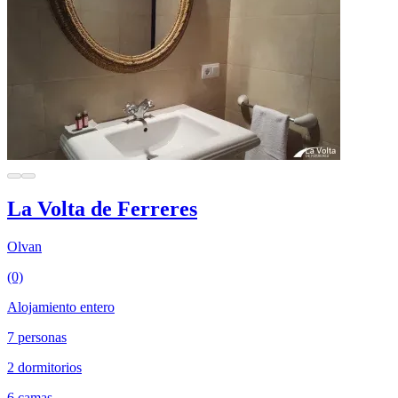
La Volta de Ferreres
Olvan
(0)
Alojamiento entero
7 personas
2 dormitorios
6 camas