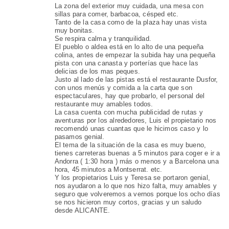
La zona del exterior muy cuidada, una mesa con
sillas para comer, barbacoa, césped etc.
Tanto de la casa como de la plaza hay unas vista
muy bonitas.
Se respira calma y tranquilidad.
El pueblo o aldea está en lo alto de una pequeña
colina, antes de empezar la subida hay una pequeña
pista con una canasta y porterías que hace las
delicias de los mas peques.
Justo al lado de las pistas está el restaurante Dusfor,
con unos menús y comida a la carta que son
espectaculares, hay que probarlo, el personal del
restaurante muy amables todos.
La casa cuenta con mucha publicidad de rutas y
aventuras por los alrededores, Luis el propietario nos
recomendó unas cuantas que le hicimos caso y lo
pasamos genial.
El tema de la situación de la casa es muy bueno,
tienes carreteras buenas a 5 minutos para coger e ir a
Andorra ( 1:30 hora ) más o menos y a Barcelona una
hora, 45 minutos a Montserrat. etc.
Y los propietarios Luis y Teresa se portaron genial,
nos ayudaron a lo que nos hizo falta, muy amables y
seguro que volveremos a vernos porque los ocho días
se nos hicieron muy cortos, gracias y un saludo
desde ALICANTE.