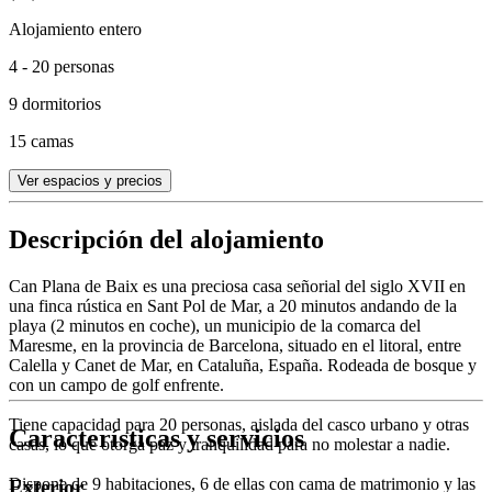
Alojamiento entero
4 - 20 personas
9 dormitorios
15 camas
Ver espacios y precios
Descripción del alojamiento
Can Plana de Baix es una preciosa casa señorial del siglo XVII en
una finca rústica en Sant Pol de Mar, a 20 minutos andando de la
playa (2 minutos en coche), un municipio de la comarca del
Maresme, en la provincia de Barcelona, situado en el litoral, entre
Calella y Canet de Mar, en Cataluña, España. Rodeada de bosque y
con un campo de golf enfrente.
Tiene capacidad para 20 personas, aislada del casco urbano y otras
Características y servicios
casas, lo que otorga paz y tranquilidad para no molestar a nadie.
Dispone de 9 habitaciones, 6 de ellas con cama de matrimonio y las
Exterior