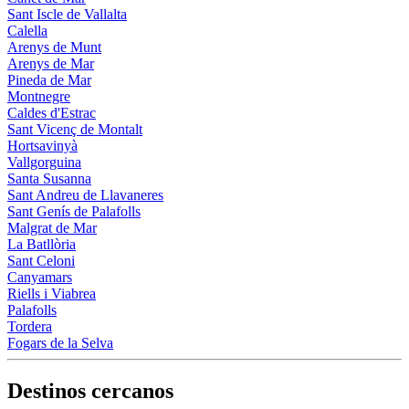
Sant Iscle de Vallalta
Calella
Arenys de Munt
Arenys de Mar
Pineda de Mar
Montnegre
Caldes d'Estrac
Sant Vicenç de Montalt
Hortsavinyà
Vallgorguina
Santa Susanna
Sant Andreu de Llavaneres
Sant Genís de Palafolls
Malgrat de Mar
La Batllòria
Sant Celoni
Canyamars
Riells i Viabrea
Palafolls
Tordera
Fogars de la Selva
Destinos cercanos