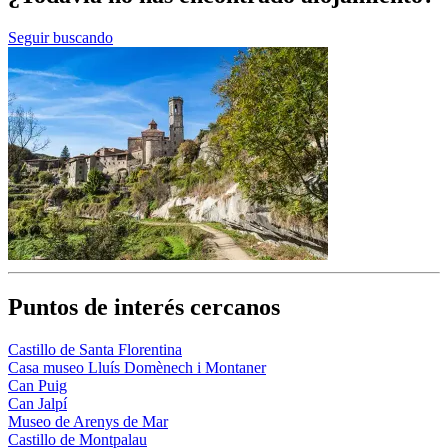
Seguir buscando
Puntos de interés cercanos
Castillo de Santa Florentina
Casa museo Lluís Domènech i Montaner
Can Puig
Can Jalpí
Museo de Arenys de Mar
Castillo de Montpalau