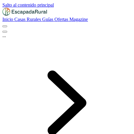
Salto al contenido principal
Inicio
Casas Rurales
Guías
Ofertas
Magazine
...