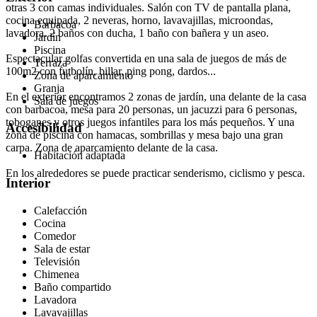
otras 3 con camas individuales. Salón con TV de pantalla plana,
cocina equipada, 2 neveras, horno, lavavajillas, microondas,
Barbacoa
lavadora. 2 baños con ducha, 1 baño con bañera y un aseo.
Jardín
Piscina
Espectacular golfas convertida en una sala de juegos de más de
Terraza
100m2 con futbolín, billar, ping pong, dardos...
Zona de aparcamiento
Granja
En el exterior encontramos 2 zonas de jardín, una delante de la casa
Sala de juegos
con barbacoa, mesa para 20 personas, un jacuzzi para 6 personas,
toboganes y otros juegos infantiles para los más pequeños. Y una
Accesibilidad
zona de piscina con hamacas, sombrillas y mesa bajo una gran
carpa. Zona de aparcamiento delante de la casa.
Habitación adaptada
En los alrededores se puede practicar senderismo, ciclismo y pesca.
Interior
Calefacción
Cocina
Comedor
Sala de estar
Televisión
Chimenea
Baño compartido
Lavadora
Lavavajillas