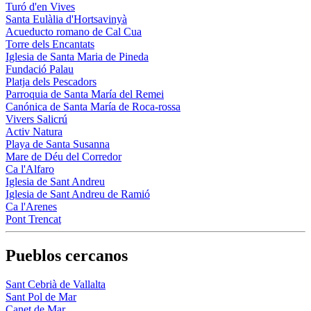
Turó d'en Vives
Santa Eulàlia d'Hortsavinyà
Acueducto romano de Cal Cua
Torre dels Encantats
Iglesia de Santa Maria de Pineda
Fundació Palau
Platja dels Pescadors
Parroquia de Santa María del Remei
Canónica de Santa María de Roca-rossa
Vivers Salicrú
Activ Natura
Playa de Santa Susanna
Mare de Déu del Corredor
Ca l'Alfaro
Iglesia de Sant Andreu
Iglesia de Sant Andreu de Ramió
Ca l'Arenes
Pont Trencat
Pueblos cercanos
Sant Cebrià de Vallalta
Sant Pol de Mar
Canet de Mar