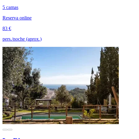
5 camas
Reserva online
83 €
pers./noche (aprox.)