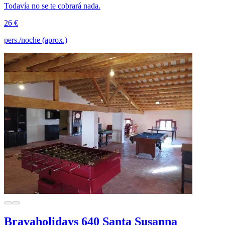
Todavía no se te cobrará nada.
26 €
pers./noche (aprox.)
Bravaholidays 640 Santa Susanna