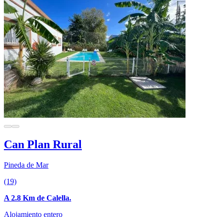
Can Plan Rural
Pineda de Mar
(19)
A 2.8 Km de Calella.
Alojamiento entero