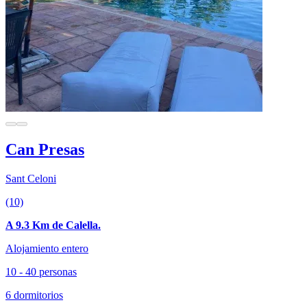
Can Presas
Sant Celoni
(10)
A 9.3 Km de Calella.
Alojamiento entero
10 - 40 personas
6 dormitorios