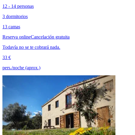
12 - 14 personas
3 dormitorios
13 camas
Reserva online
Cancelación gratuita
Todavía no se te cobrará nada.
33 €
pers./noche (aprox.)