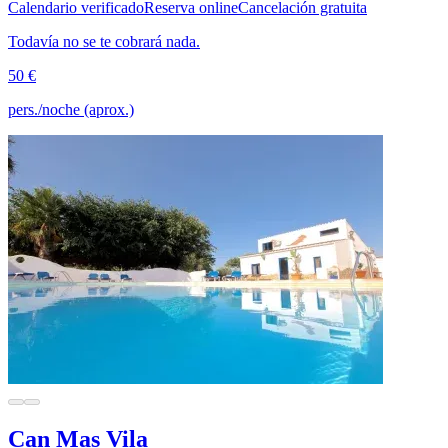
Calendario verificado
Reserva online
Cancelación gratuita
Todavía no se te cobrará nada.
50 €
pers./noche (aprox.)
Can Mas Vila