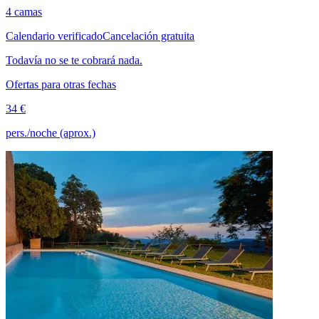
4 camas
Calendario verificado
Cancelación gratuita
Todavía no se te cobrará nada.
Ofertas para otras fechas
34 €
pers./noche (aprox.)