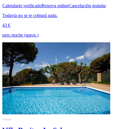
Calendario verificado
Reserva online
Cancelación gratuita
Todavía no se te cobrará nada.
43 €
pers./noche (aprox.)