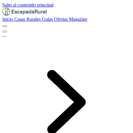
Salto al contenido principal
Inicio
Casas Rurales
Guías
Ofertas
Magazine
...