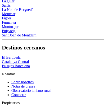
La Quar
Sagàs
La Nou de Berguedà
Montclar
Fígols
Fumanya
Montmajor
Puig-reig
Sant Joan de Montdarn
Destinos cercanos
El Berguedà
Catalunya Central
Paisajes Barcelona
Nosotros
Sobre nosotros
Notas de prensa
Observatorio turismo rural
Contactar
Propietarios