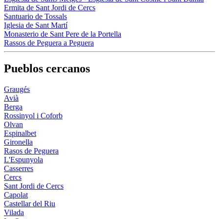
Ermita de Sant Jordi de Cercs
Santuario de Tossals
Iglesia de Sant Martí
Monasterio de Sant Pere de la Portella
Rassos de Peguera a Peguera
Pueblos cercanos
Graugés
Avià
Berga
Rossinyol i Coforb
Olvan
Espinalbet
Gironella
Rasos de Peguera
L'Espunyola
Casserres
Cercs
Sant Jordi de Cercs
Capolat
Castellar del Riu
Vilada