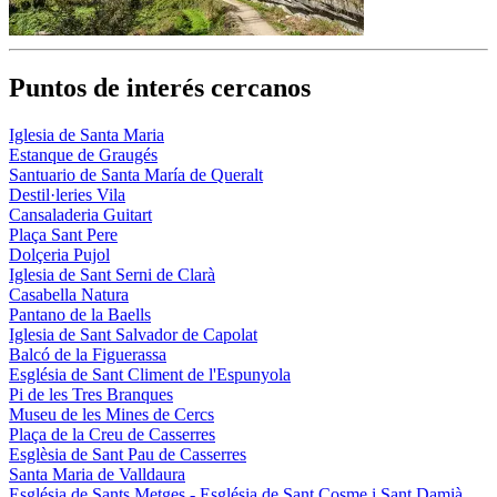
Puntos de interés cercanos
Iglesia de Santa Maria
Estanque de Graugés
Santuario de Santa María de Queralt
Destil·leries Vila
Cansaladeria Guitart
Plaça Sant Pere
Dolçeria Pujol
Iglesia de Sant Serni de Clarà
Casabella Natura
Pantano de la Baells
Iglesia de Sant Salvador de Capolat
Balcó de la Figuerassa
Església de Sant Climent de l'Espunyola
Pi de les Tres Branques
Museu de les Mines de Cercs
Plaça de la Creu de Casserres
Esglèsia de Sant Pau de Casserres
Santa Maria de Valldaura
Església de Sants Metges - Església de Sant Cosme i Sant Damià