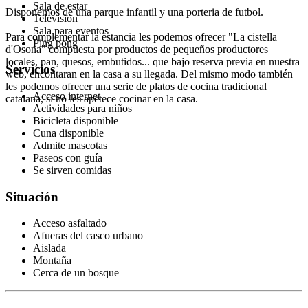
Sala de estar
Disponemos de una parque infantil y una porteria de futbol.
Televisión
Sala para eventos
Para complementar la estancia les podemos ofrecer "La cistella
Ping pong
d'Osona" compuesta por productos de pequeños productores
locales, pan, quesos, embutidos... que bajo reserva previa en nuestra
Servicios
web, encontaran en la casa a su llegada. Del mismo modo también
les podemos ofrecer una serie de platos de cocina tradicional
Acceso internet
catalana, si no les apetece cocinar en la casa.
Actividades para niños
Bicicleta disponible
Cuna disponible
Admite mascotas
Paseos con guía
Se sirven comidas
Situación
Acceso asfaltado
Afueras del casco urbano
Aislada
Montaña
Cerca de un bosque