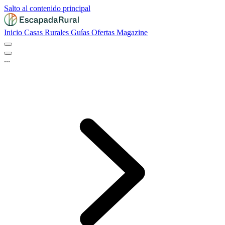
Salto al contenido principal
Inicio
Casas Rurales
Guías
Ofertas
Magazine
...