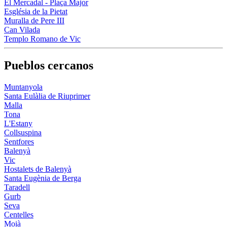
El Mercadal - Plaça Major
Església de la Pietat
Muralla de Pere III
Can Vilada
Templo Romano de Vic
Pueblos cercanos
Muntanyola
Santa Eulàlia de Riuprimer
Malla
Tona
L'Estany
Collsuspina
Sentfores
Balenyà
Vic
Hostalets de Balenyà
Santa Eugènia de Berga
Taradell
Gurb
Seva
Centelles
Moià