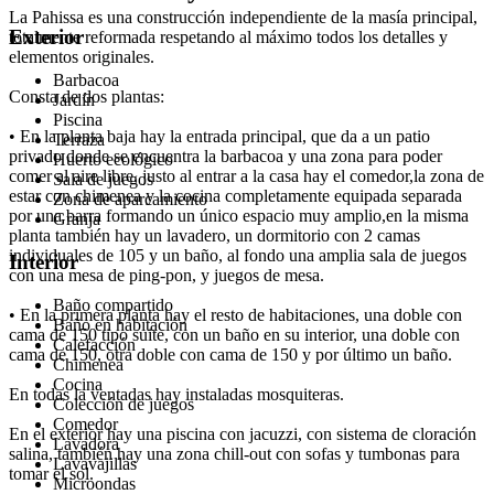
La Pahissa es una construcción independiente de la masía principal,
Exterior
totalmente reformada respetando al máximo todos los detalles y
elementos originales.
Barbacoa
Consta de dos plantas:
Jardín
Piscina
• En la planta baja hay la entrada principal, que da a un patio
Terraza
privado donde se encuentra la barbacoa y una zona para poder
Huerto ecológico
comer al aire libre, justo al entrar a la casa hay el comedor,la zona de
Sala de juegos
estar con chimenea y la cocina completamente equipada separada
Zona de aparcamiento
por una barra formando un único espacio muy amplio,en la misma
Granja
planta también hay un lavadero, un dormitorio con 2 camas
individuales de 105 y un baño, al fondo una amplia sala de juegos
Interior
con una mesa de ping-pon, y juegos de mesa.
Baño compartido
• En la primera planta hay el resto de habitaciones, una doble con
Baño en habitación
cama de 150 tipo suite, con un baño en su interior, una doble con
Calefacción
cama de 150, otra doble con cama de 150 y por último un baño.
Chimenea
Cocina
En todas la ventadas hay instaladas mosquiteras.
Colección de juegos
Comedor
En el exterior hay una piscina con jacuzzi, con sistema de cloración
Lavadora
salina, también hay una zona chill-out con sofas y tumbonas para
Lavavajillas
tomar el sol.
Microondas