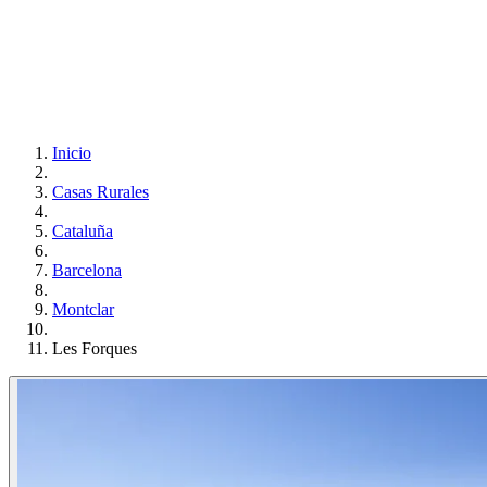
Inicio
Casas Rurales
Cataluña
Barcelona
Montclar
Les Forques