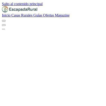
Salto al contenido principal
Inicio
Casas Rurales
Guías
Ofertas
Magazine
...