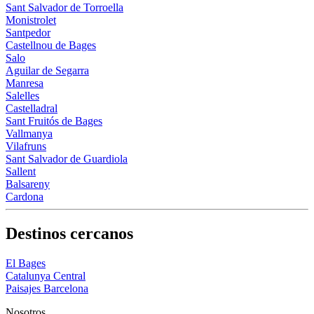
Sant Salvador de Torroella
Monistrolet
Santpedor
Castellnou de Bages
Salo
Aguilar de Segarra
Manresa
Salelles
Castelladral
Sant Fruitós de Bages
Vallmanya
Vilafruns
Sant Salvador de Guardiola
Sallent
Balsareny
Cardona
Destinos cercanos
El Bages
Catalunya Central
Paisajes Barcelona
Nosotros