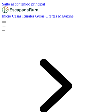
Salto al contenido principal
Inicio
Casas Rurales
Guías
Ofertas
Magazine
...