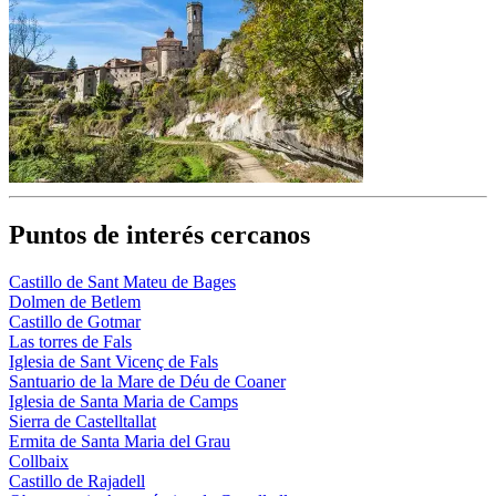
Puntos de interés cercanos
Castillo de Sant Mateu de Bages
Dolmen de Betlem‎
Castillo de Gotmar
Las torres de Fals
Iglesia de Sant Vicenç de Fals
Santuario de la Mare de Déu de Coaner
Iglesia de Santa Maria de Camps
Sierra de Castelltallat
Ermita de Santa Maria del Grau
Collbaix
Castillo de Rajadell