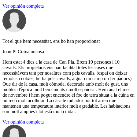
Ver opinión completa
Tot el que hem necessitat, ens ho han proporcionat
Joan Pi Comajuncosa
Hem estat 4 dies a la casa de Can Pla. Érem 10 persones i 10
cavalls. Els propietaris ens han facilitat totes les coses que
necessitàvem tant per nosaltres com pels cavalls. (espai on deixar
remolcs i cotxes, herba pels cavalls, aigua i un camp on fer pàdocs)
Que dir de la casa, molt còmoda, decorada amb molt de gust, uns
mobles d'època molt ben cuidats i molt espaiosa . Hem anat el mes
de novembre i hem pogut encendre el foc de terra situat a la cuina en
un recó molt acollidor. La casa te radiador por tot arreu que
mantenen una temperatura interior molt agradable. Les habitacions
son molt amplies i tot està molt cuidat.
Ver opinión completa