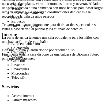
necesarios (lavaplatos, vitro, microondas, horno y nevera). Al lado
Piscina
una sala dedicada a una chimenea con unos bancos para pasar largos
Terraza
ratos de invierno. Se observan construcciones dedicadas a la
Zona de aparcamiento
recogida de la viña de años pasados.
Jardín
Barbacoa
Tenemos una terraza imponente para disfrutar de espectaculares
Huerto ecológico
vistas a Montserrat, al pueblo y los cultivos de cereales.
Interior
La parte de arriba tenemos una sala polivalente para los niños con
una habitación triple y un baño.
Baño en habitación
Calefacción
Con una piscina y jardín donde poder tomar el sol.
Chimenea
Finalmente toda la casa dispone de una caldera de Biomasa futuro
Cocina
para nuestros bosques.
Comedor
Lavadora
Lavavajillas
Microondas
Televisión
Servicios
Acceso internet
Admite mascotas