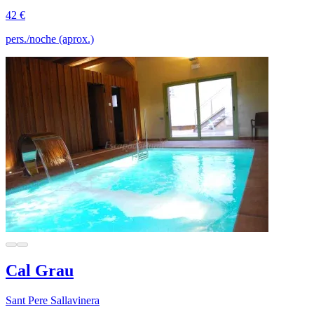
42 €
pers./noche (aprox.)
Cal Grau
Sant Pere Sallavinera