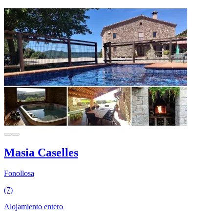
Masia Caselles
Fonollosa
(7)
Alojamiento entero