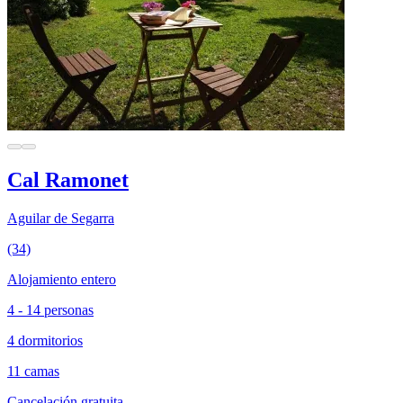
Cal Ramonet
Aguilar de Segarra
(34)
Alojamiento entero
4 - 14 personas
4 dormitorios
11 camas
Cancelación gratuita