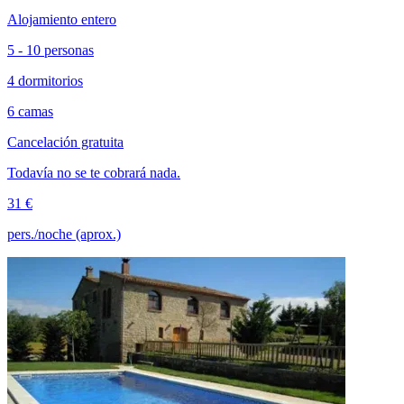
Alojamiento entero
5 - 10 personas
4 dormitorios
6 camas
Cancelación gratuita
Todavía no se te cobrará nada.
31 €
pers./noche (aprox.)