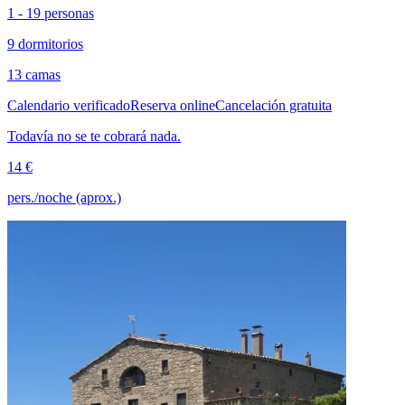
1 - 19 personas
9 dormitorios
13 camas
Calendario verificado
Reserva online
Cancelación gratuita
Todavía no se te cobrará nada.
14 €
pers./noche (aprox.)