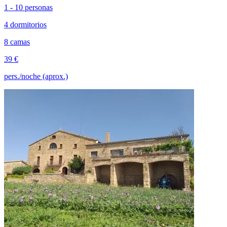
1 - 10 personas
4 dormitorios
8 camas
39 €
pers./noche (aprox.)