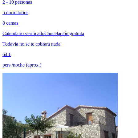
2 - 10 personas
5 dormitorios
8 camas
Calendario verificado
Cancelación gratuita
Todavía no se te cobrará nada.
64 €
pers./noche (aprox.)