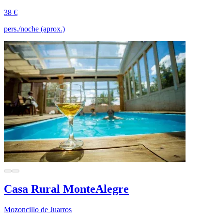
38 €
pers./noche (aprox.)
Casa Rural MonteAlegre
Mozoncillo de Juarros