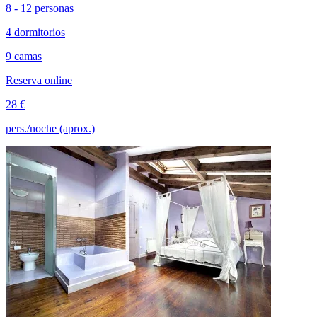
8 - 12 personas
4 dormitorios
9 camas
Reserva online
28 €
pers./noche (aprox.)