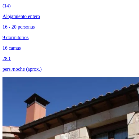
(14)
Alojamiento entero
16 - 20 personas
9 dormitorios
16 camas
28 €
pers./noche (aprox.)