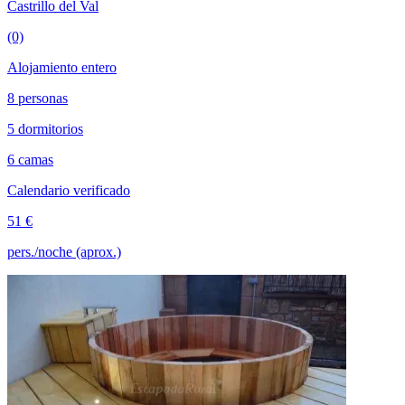
Castrillo del Val
(0)
Alojamiento entero
8 personas
5 dormitorios
6 camas
Calendario verificado
51 €
pers./noche (aprox.)