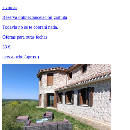
7 camas
Reserva online
Cancelación gratuita
Todavía no se te cobrará nada.
Ofertas para otras fechas
33 €
pers./noche (aprox.)