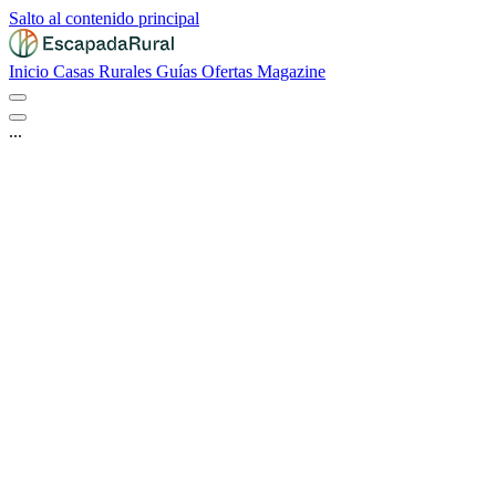
Salto al contenido principal
Inicio
Casas Rurales
Guías
Ofertas
Magazine
...