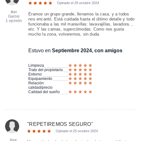
Opinado el
28 octubre 2024
Iker
Éramos un grupo grande, llenamos la casa, y a todos
Garosi
nos encantó. Está cuidada hasta el último detalle y todo
1 opinión
funcionaba a las mil maravillas: lavavajillas, lavadora..,
etc. Y las camas, supercómodas. Como nos gusta
mucho la zona, volveremos, sin duda.
Estuvo en
Septiembre 2024, con amigos
Limpieza
Trato del propietario
Entorno
Equipamiento
Relación
calidad/precio
Calidad del sueño
"
REPETIREMOS SEGURO
"
Opinado el
25 octubre 2024
Ana