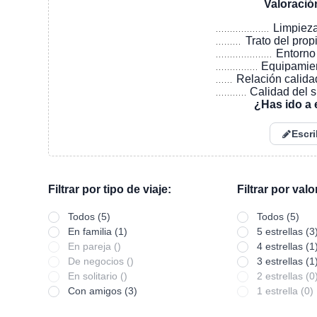
Valoració
Limpiez
Trato del prop
Entorno
Equipamie
Relación calida
Calidad del 
¿Has ido a 
Escri
Filtrar por tipo de viaje:
Filtrar por val
Todos (5)
Todos (5)
En familia (1)
5 estrellas (3
En pareja ()
4 estrellas (1
De negocios ()
3 estrellas (1
En solitario ()
2 estrellas (0
Con amigos (3)
1 estrella (0)