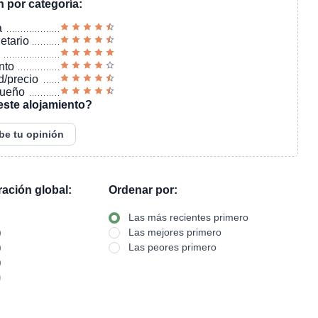
n por categoría:
a
ietario
nto
d/precio
sueño
este alojamiento?
be tu opinión
oración global:
Ordenar por:
Las más recientes primero
)
Las mejores primero
)
Las peores primero
)
)