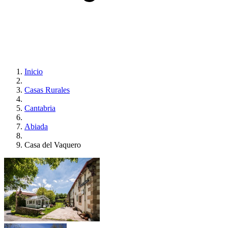
Inicio
Casas Rurales
Cantabria
Abiada
Casa del Vaquero