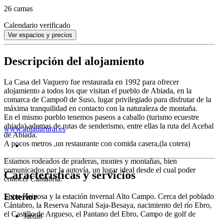
26 camas
Calendario verificado
Ver espacios y precios
Descripción del alojamiento
La Casa del Vaquero fue restaurada en 1992 para ofrecer
alojamiento a todos los que visitan el pueblo de Abiada, en la
comarca de Campo0 de Suso, lugar privilegiado para disfrutar de la
máxima tranquilidad en contacto con la naturaleza de montaña.
En el mismo pueblo tenemos paseos a caballo (turismo ecuestre
abiada),ademas de rutas de senderismo, entre ellas la ruta del Acebal
www.abiadarural.es
de Abiada.
A pocos metros ,un restaurante con comida casera,(la cotera)
Estamos rodeados de praderas, montes y montañas, bien
comunicados por la autovía, un lugar ideal desde el cual poder
Características y servicios
conocer Cantabria.
Exterior
Entre Reinosa y la estación invernal Alto Campo. Cerca del poblado
Cántabro, la Reserva Natural Saja-Besaya, nacimiento del río Ebro,
el Castillo de Argueso, el Pantano del Ebro, Campo de golf de
Jardín