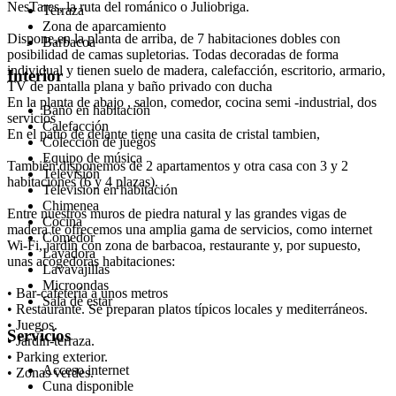
NesTares, la ruta del románico o Juliobriga.
Terraza
Zona de aparcamiento
Dispone,en la planta de arriba, de 7 habitaciones dobles con
Barbacoa
posibilidad de camas supletorias. Todas decoradas de forma
individual y tienen suelo de madera, calefacción, escritorio, armario,
Interior
TV de pantalla plana y baño privado con ducha
En la planta de abajo , salon, comedor, cocina semi -industrial, dos
Baño en habitación
servicios
Calefacción
En el patio de delante tiene una casita de cristal tambien,
Colección de juegos
Equipo de música
También disponemos de 2 apartamentos y otra casa con 3 y 2
Televisión
habitaciones (6 y 4 plazas).
Televisión en habitación
Chimenea
Entre nuestros muros de piedra natural y las grandes vigas de
Cocina
madera te ofrecemos una amplia gama de servicios, como internet
Comedor
Wi-Fi, jardín con zona de barbacoa, restaurante y, por supuesto,
Lavadora
unas acogedoras habitaciones:
Lavavajillas
Microondas
• Bar-cafetería a unos metros
Sala de estar
• Restaurante. Se preparan platos típicos locales y mediterráneos.
• Juegos.
Servicios
• Jardín-terraza.
• Parking exterior.
Acceso internet
• Zonas verdes.
Cuna disponible