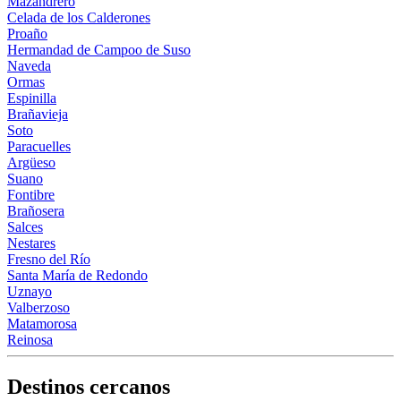
Mazandrero
Celada de los Calderones
Proaño
Hermandad de Campoo de Suso
Naveda
Ormas
Espinilla
Brañavieja
Soto
Paracuelles
Argüeso
Suano
Fontibre
Brañosera
Salces
Nestares
Fresno del Río
Santa María de Redondo
Uznayo
Valberzoso
Matamorosa
Reinosa
Destinos cercanos