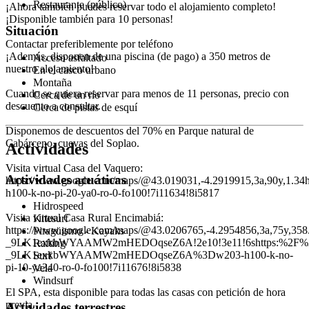
Restaurante (público)
¡Ahora también puedes reservar todo el alojamiento completo!
¡Disponible también para 10 personas!
Situación
Contactar preferiblemente por teléfono
¡Además, disponen de una piscina (de pago) a 350 metros de
Acceso asfaltado
nuestro alojamiento!
En el casco urbano
Montaña
Cuando se quiera reservar para menos de 11 personas, precio con
Cerca de un río
descuento a consultar.
Cerca de pistas de esquí
Disponemos de descuentos del 70% en Parque natural de
Cabárceno, cuevas del Soplao.
Actividades
Visita virtual Casa del Vaquero:
Actividades acuáticas
https://www.google.com/maps/@43.019031,-4.2919915,3a,90
h100-k-no-pi-20-ya0-ro-0-fo100!7i11634!8i5817
Hidrospeed
Visita virtual Casa Rural Encimabiá:
Kitesurf
https://www.google.com/maps/@43.0206765,-4.2954856,3a,75y,
Piragüismo - Kayaks
_9LK1exkbWYAAMW2mHEDOqseZ6A!2e10!3e11!6shttps:%2F%2
Rafting
_9LK1exkbWYAAMW2mHEDOqseZ6A%3Dw203-h100-k-no-
Surf
pi-10-ya340-ro-0-fo100!7i11676!8i5838
Vela
Windsurf
El SPA, esta disponible para todas las casas con petición de hora
previa.
Actividades terrestres