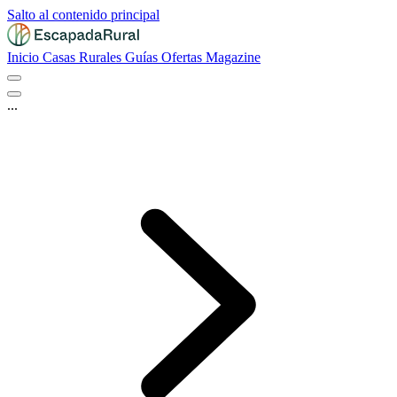
Salto al contenido principal
Inicio
Casas Rurales
Guías
Ofertas
Magazine
...