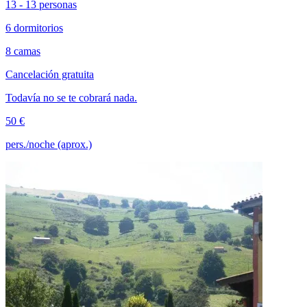
13 - 13 personas
6 dormitorios
8 camas
Cancelación gratuita
Todavía no se te cobrará nada.
50 €
pers./noche (aprox.)