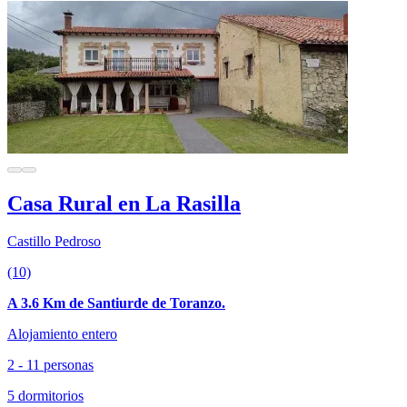
Casa Rural en La Rasilla
Castillo Pedroso
(10)
A 3.6 Km de Santiurde de Toranzo.
Alojamiento entero
2 - 11 personas
5 dormitorios