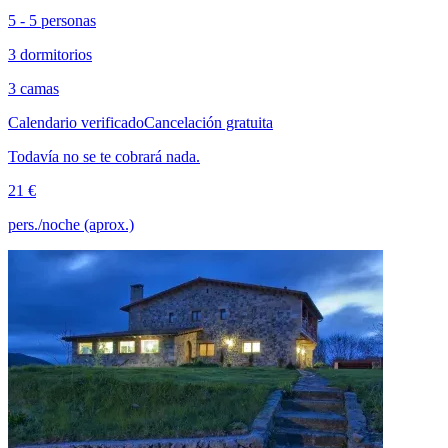
5 - 5 personas
3 dormitorios
3 camas
Calendario verificado
Cancelación gratuita
Todavía no se te cobrará nada.
21 €
pers./noche (aprox.)