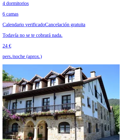
4 dormitorios
6 camas
Calendario verificado
Cancelación gratuita
Todavía no se te cobrará nada.
24 €
pers./noche (aprox.)