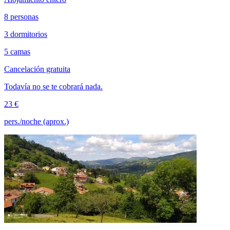
8 personas
3 dormitorios
5 camas
Cancelación gratuita
Todavía no se te cobrará nada.
23 €
pers./noche (aprox.)