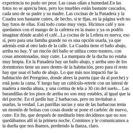
experiencia no pudo ser peor. Las casas olían a humedad.En las
fotos no se aprecia bien, pero los muebles están bastante cascados,
cada uno de su padre y su madre. Las cocinas de la Panadera y la
Cuadra son bastante cutres, de hecho, si te fijas, en la página web no
hay fotos de ellas. Está todo como muy viejo. Hicimos café y nos
quedamos con el mango de la cafetera en la mano y ya os podéis
imaginar dónde acabó el café...La cocina de la Leñera es nueva, eso
sí, pero para una familia grande no es una opción usarla, ya que
además está al otro lado de la calle. La Cuadra tiene el baño abajo,
arriba no hay. Y un rincón del baño se utiliza como trastero, con
cosas amontonadas, muy cutre. La mampara de la ducha no estaba
muy limpia. En la Panadera hay un baño abajo, y arriba uno de los
dormitorios tiene un aseo dentro de la habitación, pero para el resto
hay que usar el baño de abajo. Lo que más nos impactó fue la
habitación del Peregrino, donde abres la puerta (que da al porche) y
está justo la cama. Y luego hay un cubículo-retrete con un lateral de
madera a media altura, y una cortina de tela a 30 cm del suelo... Las
barandillas de los pisos de arriba no son muy estables, al igual que la
del porche. En el jardín hay 2 barbacoas, pero no invitaban a
usarlas, la verdad. Las parrillas sucias y una de las barbacoas tenia
un montón de bolsas con cosas donde se pone el carbón: de nuevo,
cutre. En fin, que después de meditarlo bien decidimos que no nos
quedábamos allí ni la primera noche. Comimos y le comunicamos a
la dueña que nos íbamos, perdiendo la fianza, claro.