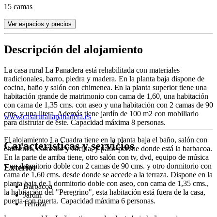
15 camas
Ver espacios y precios
Descripción del alojamiento
La casa rural La Panadera está rehabilitada con materiales
tradicionales, barro, piedra y madera. En la planta baja dispone de
cocina, baño y salón con chimenea. En la planta superior tiene una
habitación grande de matrimonio con cama de 1,60, una habitación
con cama de 1,35 cms. con aseo y una habitación con 2 camas de 90
cms. y una litera. Además tiene jardín de 100 m2 con mobiliario
www.casarurallapanadera.es
para disfrutar de éste. Capacidad máxima 8 personas.
El alojamiento La Cuadra tiene en la planta baja el baño, salón con
Características y servicios
chimenea, comedor y cocina, y patio-porche donde está la barbacoa.
En la parte de arriba tiene, otro salón con tv, dvd, equipo de música
y un dormitorio doble con 2 camas de 90 cms. y otro dormitorio con
Exterior
cama de 1,60 cms. desde donde se accede a la terraza. Dispone en la
planta baja de 1 dormitorio doble con aseo, con cama de 1,35 cms.,
Barbacoa
la habitación del "Peregrino", esta habitación está fuera de la casa,
Jardín
puerta con puerta. Capacidad máxima 6 personas.
Terraza