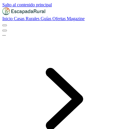
Salto al contenido principal
Inicio
Casas Rurales
Guías
Ofertas
Magazine
...