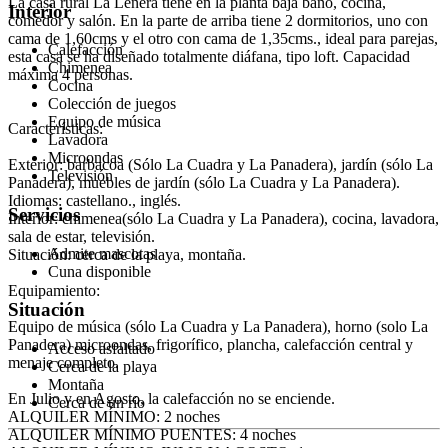
La casa rural La Leñera tiene en la planta baja baño, cocina,
Interior
comedor y salón. En la parte de arriba tiene 2 dormitorios, uno con
cama de 1,60cms y el otro con cama de 1,35cms., ideal para parejas,
Calefacción
esta casa se ha diseñado totalmente diáfana, tipo loft. Capacidad
Chimenea
máxima 4 personas.
Cocina
Colección de juegos
Equipo de música
Características:
Lavadora
Microondas
Exterior: barbacoa (Sólo La Cuadra y La Panadera), jardín (sólo La
Televisión
Panadera), muebles de jardín (sólo La Cuadra y La Panadera).
Idiomas: castellano., inglés.
Servicios
Interior: chimenea(sólo La Cuadra y La Panadera), cocina, lavadora,
sala de estar, televisión.
Admite mascotas
Situación: cerca de la playa, montaña.
Cuna disponible
Equipamiento:
Situación
Equipo de música (sólo La Cuadra y La Panadera), horno (solo La
Panadera) microondas, frigorífico, plancha, calefacción central y
Acceso asfaltado
menaje completo.
Cerca de la playa
Montaña
En Julio y en Agosto, la calefacción no se enciende.
Cerca de un río
ALQUILER MÍNIMO: 2 noches
ALQUILER MÍNIMO PUENTES: 4 noches