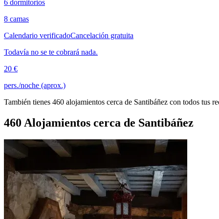
6 dormitorios
8 camas
Calendario verificado
Cancelación gratuita
Todavía no se te cobrará nada.
20 €
pers./noche (aprox.)
También tienes 460 alojamientos cerca de Santibáñez con todos tus re
460 Alojamientos cerca de Santibáñez