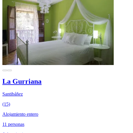
La Gurriana
Santibáñez
(15)
Alojamiento entero
11 personas