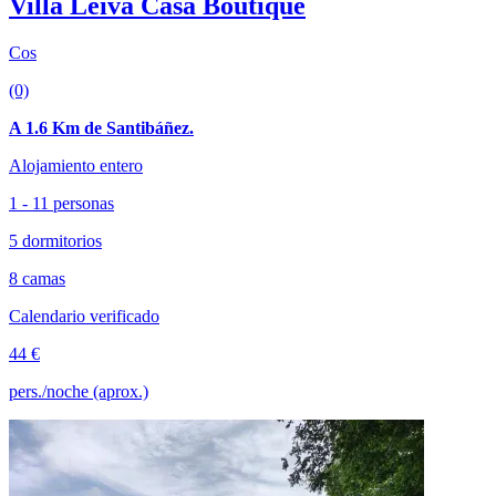
Villa Leiva Casa Boutique
Cos
(0)
A 1.6 Km de Santibáñez.
Alojamiento entero
1 - 11 personas
5 dormitorios
8 camas
Calendario verificado
44 €
pers./noche (aprox.)