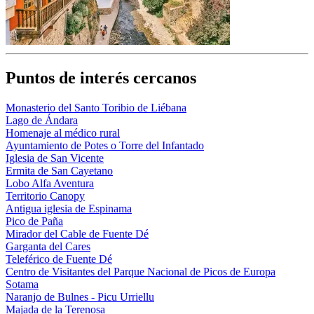
Puntos de interés cercanos
Monasterio del Santo Toribio de Liébana
Lago de Ándara
Homenaje al médico rural
Ayuntamiento de Potes o Torre del Infantado
Iglesia de San Vicente
Ermita de San Cayetano
Lobo Alfa Aventura
Territorio Canopy
Antigua iglesia de Espinama
Pico de Paña
Mirador del Cable de Fuente Dé
Garganta del Cares
Teleférico de Fuente Dé
Centro de Visitantes del Parque Nacional de Picos de Europa
Sotama
Naranjo de Bulnes - Picu Urriellu
Majada de la Terenosa