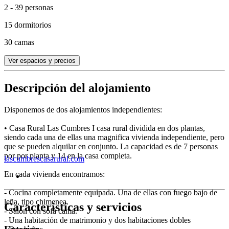
2 - 39 personas
15 dormitorios
30 camas
Ver espacios y precios
Descripción del alojamiento
Disponemos de dos alojamientos independientes:
• Casa Rural Las Cumbres I casa rural dividida en dos plantas,
siendo cada una de ellas una magnifica vivienda independiente, pero
que se pueden alquilar en conjunto. La capacidad es de 7 personas
por por planta y 14 en la casa completa.
lascumbrescasarural.com
En cada vivienda encontramos:
- Cocina completamente equipada. Una de ellas con fuego bajo de
leña, tipo chimenea.
Características y servicios
- Salón con sofá cama.
- Una habitación de matrimonio y dos habitaciones dobles