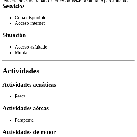
lencería de cama y baño. Conexión Wi-Fi gratuita. Aparcamiento
Servicios
privado.
Cuna disponible
Acceso internet
Situación
Acceso asfaltado
Montaña
Actividades
Actividades acuáticas
Pesca
Actividades aéreas
Parapente
Actividades de motor