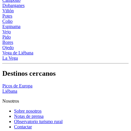
Campollo
Dobarganes
Viñón
Potes
Colio
Espinama
Vejo
Pido
Bores
Ojedo
Vega de Liébana
La Vega
Destinos cercanos
Picos de Europa
Liébana
Nosotros
Sobre nosotros
Notas de prensa
Observatorio turismo rural
Contactar