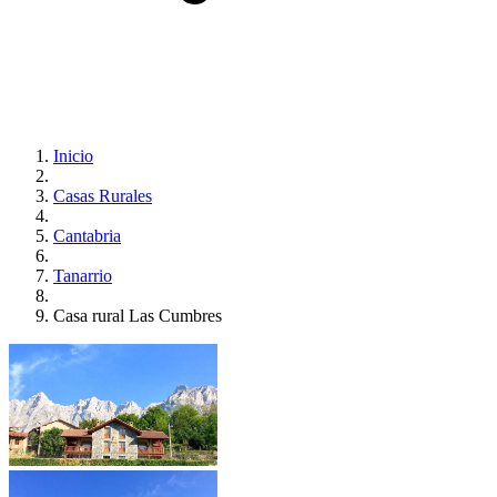
Inicio
Casas Rurales
Cantabria
Tanarrio
Casa rural Las Cumbres