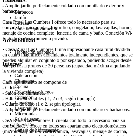
Exterior
- Dos baños.
- Amplio jardín perfectamente cuidado con mobiliario exterior y
barbacoa.
Barbacoa
Jardín
Casa Rural Las Cumbres I ofrece todo lo necesario para su
Terraza
comodidad: microondas, frigorifico, congelador, lavavajillas, horno,
Zona de aparcamiento
menaje de cocina completo, lencería de cama y baño. Conexión Wi-
Fi gratuita. Aparcamiento privado.
Accesibilidad
• Casa Rural Las Cumbres II una impresionante casa rural dividida
Habitación adaptada
en cuatro magníficos alojamientos totalmente independientes, que se
pueden alquilar en conjunto o por separado, pudiendo acoger desde
Interior
parejas hasta grupos de 20 personas (capacidad máxima alquilando
la vivienda completa).
Calefacción
Chimenea
Cada apartamento se compone de
Cocina
- Cocina.
Colección de juegos
- Salón con chimenea.
Comedor
- Habitaciones dobles ( 1, 2 o 3, según tipología).
Lavadora
- Cuarto de baño (1 o 2, según tipología).
Lavavajillas
- Amplio jardín perfectamente cuidado con mobiliario y barbacoas.
Microondas
Sala de estar
Casa Rural Las Cumbres II cuenta con todo lo necesario para su
Televisión
comodidad, y ofrece en todos sus apartamento electrodomésticos
Bañera de hidromasaje
(microondas, horno, vitrocerámica, lavavajilas, menaje de cocina,