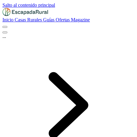
Salto al contenido principal
Inicio
Casas Rurales
Guías
Ofertas
Magazine
...