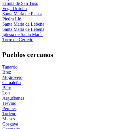
Ermita de San Tirso
Vega Urriellu
Santa María de Piasca
Piedra Llé
Santa Maria de Lebeña
Santa María de Lebeña
Iglesia de Santa María
Torre de Cerredo
Pueblos cercanos
Tanarrio
Brez
Mogrovejo
Camaleño
Baró
Lon
Argüébanes
Treviño
Pembes
Turieno
Mieses
Cosgaya